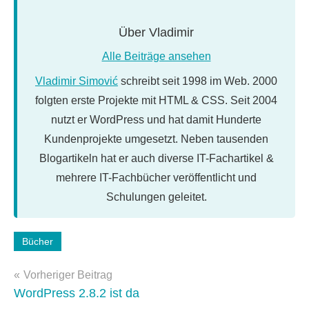
Über
Vladimir
Alle Beiträge ansehen
Vladimir Simović
schreibt seit 1998 im Web. 2000
folgten erste Projekte mit HTML & CSS. Seit 2004
nutzt er WordPress und hat damit Hunderte
Kundenprojekte umgesetzt. Neben tausenden
Blogartikeln hat er auch diverse IT-Fachartikel &
mehrere IT-Fachbücher veröffentlicht und
Schulungen geleitet.
Schlagwörter:
Bücher
seo
,
Beitragsnavigation
usability
,
Vorheriger Beitrag
web
WordPress 2.8.2 ist da
2.0