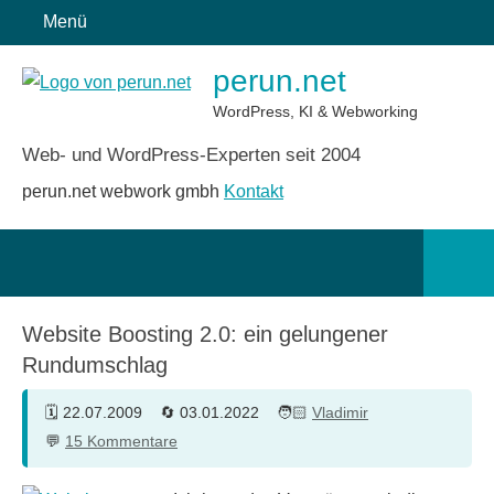
Zum
Menü
Inhalt
perun.net
springen
WordPress, KI & Webworking
Web- und WordPress-Experten seit 2004
perun.net webwork gmbh
Kontakt
Such
öffn
Website Boosting 2.0: ein gelungener
Rundumschlag
22.07.2009
03.01.2022
Vladimir
15 Kommentare