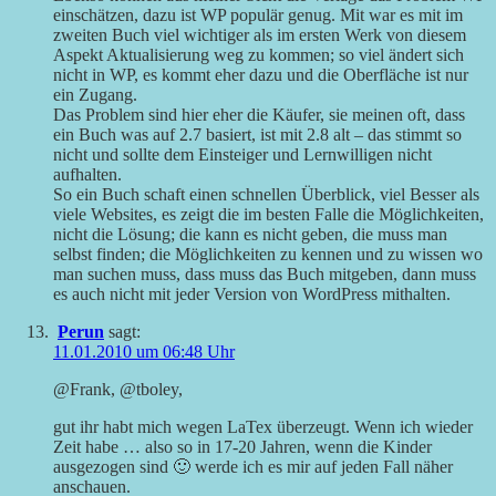
einschätzen, dazu ist WP populär genug. Mit war es mit im
zweiten Buch viel wichtiger als im ersten Werk von diesem
Aspekt Aktualisierung weg zu kommen; so viel ändert sich
nicht in WP, es kommt eher dazu und die Oberfläche ist nur
ein Zugang.
Das Problem sind hier eher die Käufer, sie meinen oft, dass
ein Buch was auf 2.7 basiert, ist mit 2.8 alt – das stimmt so
nicht und sollte dem Einsteiger und Lernwilligen nicht
aufhalten.
So ein Buch schaft einen schnellen Überblick, viel Besser als
viele Websites, es zeigt die im besten Falle die Möglichkeiten,
nicht die Lösung; die kann es nicht geben, die muss man
selbst finden; die Möglichkeiten zu kennen und zu wissen wo
man suchen muss, dass muss das Buch mitgeben, dann muss
es auch nicht mit jeder Version von WordPress mithalten.
Perun
sagt:
11.01.2010 um 06:48 Uhr
@Frank, @tboley,
gut ihr habt mich wegen LaTex überzeugt. Wenn ich wieder
Zeit habe … also so in 17-20 Jahren, wenn die Kinder
ausgezogen sind 🙂 werde ich es mir auf jeden Fall näher
anschauen.