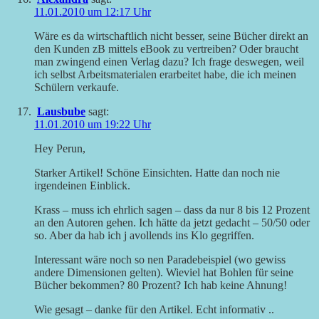
11.01.2010 um 12:17 Uhr
Wäre es da wirtschaftlich nicht besser, seine Bücher direkt an
den Kunden zB mittels eBook zu vertreiben? Oder braucht
man zwingend einen Verlag dazu? Ich frage deswegen, weil
ich selbst Arbeitsmaterialen erarbeitet habe, die ich meinen
Schülern verkaufe.
Lausbube
sagt:
11.01.2010 um 19:22 Uhr
Hey Perun,
Starker Artikel! Schöne Einsichten. Hatte dan noch nie
irgendeinen Einblick.
Krass – muss ich ehrlich sagen – dass da nur 8 bis 12 Prozent
an den Autoren gehen. Ich hätte da jetzt gedacht – 50/50 oder
so. Aber da hab ich j avollends ins Klo gegriffen.
Interessant wäre noch so nen Paradebeispiel (wo gewiss
andere Dimensionen gelten). Wieviel hat Bohlen für seine
Bücher bekommen? 80 Prozent? Ich hab keine Ahnung!
Wie gesagt – danke für den Artikel. Echt informativ ..