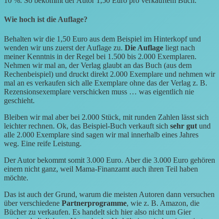
10 %. So bekommt der Autor 1,50 Euro pro verkauftem Buch.
Wie hoch ist die Auflage?
Behalten wir die 1,50 Euro aus dem Beispiel im Hinterkopf und
wenden wir uns zuerst der Auflage zu.
Die Auflage
liegt nach
meiner Kenntnis in der Regel bei 1.500 bis 2.000 Exemplaren.
Nehmen wir mal an, der Verlag glaubt an das Buch (aus dem
Rechenbeispiel) und druckt direkt 2.000 Exemplare und nehmen wir
mal an es verkaufen sich alle Exemplare ohne das der Verlag z. B.
Rezensionsexemplare verschicken muss … was eigentlich nie
geschieht.
Bleiben wir mal aber bei 2.000 Stück, mit runden Zahlen lässt sich
leichter rechnen. Ok, das Beispiel-Buch verkauft sich
sehr gut
und
alle 2.000 Exemplare sind sagen wir mal innerhalb eines Jahres
weg. Eine reife Leistung.
Der Autor bekommt somit 3.000 Euro. Aber die 3.000 Euro gehören
einem nicht ganz, weil Mama-Finanzamt auch ihren Teil haben
möchte.
Das ist auch der Grund, warum die meisten Autoren dann versuchen
über verschiedene
Partnerprogramme
, wie z. B. Amazon, die
Bücher zu verkaufen. Es handelt sich hier also nicht um Gier