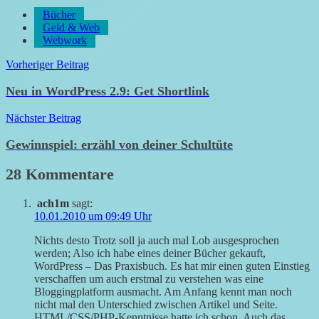
Bücher
Geld & Web
Webwork
Beitragsnavigation
Vorheriger Beitrag
Neu in WordPress 2.9: Get Shortlink
Nächster Beitrag
Gewinnspiel: erzähl von deiner Schultüte
28 Kommentare
ach1m
sagt:
10.01.2010 um 09:49 Uhr
Nichts desto Trotz soll ja auch mal Lob ausgesprochen
werden; Also ich habe eines deiner Bücher gekauft,
WordPress – Das Praxisbuch. Es hat mir einen guten Einstieg
verschaffen um auch erstmal zu verstehen was eine
Bloggingplatform ausmacht. Am Anfang kennt man noch
nicht mal den Unterschied zwischen Artikel und Seite.
HTML/CSS/PHP-Kenntnisse hatte ich schon. Auch das