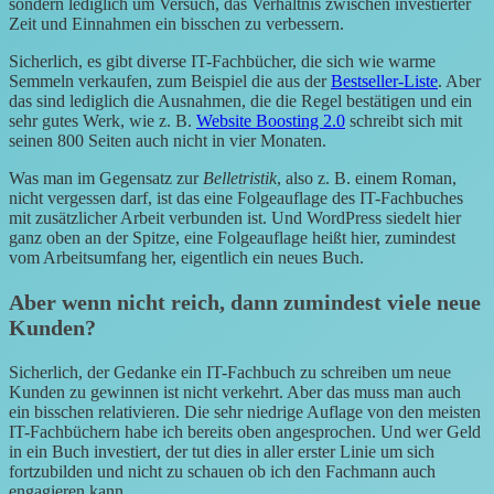
sondern lediglich um Versuch, das Verhältnis zwischen investierter
Zeit und Einnahmen ein bisschen zu verbessern.
Sicherlich, es gibt diverse IT-Fachbücher, die sich wie warme
Semmeln verkaufen, zum Beispiel die aus der
Bestseller-Liste
. Aber
das sind lediglich die Ausnahmen, die die Regel bestätigen und ein
sehr gutes Werk, wie z. B.
Website Boosting 2.0
schreibt sich mit
seinen 800 Seiten auch nicht in vier Monaten.
Was man im Gegensatz zur
Belletristik
, also z. B. einem Roman,
nicht vergessen darf, ist das eine Folgeauflage des IT-Fachbuches
mit zusätzlicher Arbeit verbunden ist. Und WordPress siedelt hier
ganz oben an der Spitze, eine Folgeauflage heißt hier, zumindest
vom Arbeitsumfang her, eigentlich ein neues Buch.
Aber wenn nicht reich, dann zumindest viele neue
Kunden?
Sicherlich, der Gedanke ein IT-Fachbuch zu schreiben um neue
Kunden zu gewinnen ist nicht verkehrt. Aber das muss man auch
ein bisschen relativieren. Die sehr niedrige Auflage von den meisten
IT-Fachbüchern habe ich bereits oben angesprochen. Und wer Geld
in ein Buch investiert, der tut dies in aller erster Linie um sich
fortzubilden und nicht zu schauen ob ich den Fachmann auch
engagieren kann.