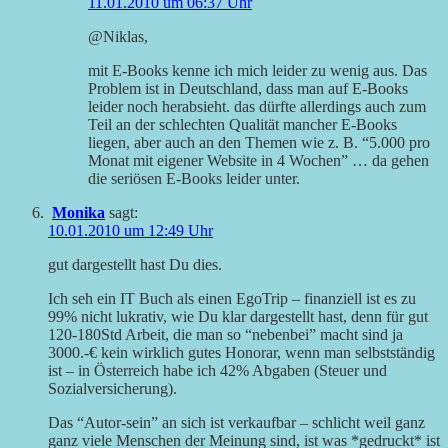
11.01.2010 um 06:37 Uhr
@Niklas,
mit E-Books kenne ich mich leider zu wenig aus. Das
Problem ist in Deutschland, dass man auf E-Books
leider noch herabsieht. das dürfte allerdings auch zum
Teil an der schlechten Qualität mancher E-Books
liegen, aber auch an den Themen wie z. B. “5.000 pro
Monat mit eigener Website in 4 Wochen” … da gehen
die seriösen E-Books leider unter.
Monika
sagt:
10.01.2010 um 12:49 Uhr
gut dargestellt hast Du dies.
Ich seh ein IT Buch als einen EgoTrip – finanziell ist es zu
99% nicht lukrativ, wie Du klar dargestellt hast, denn für gut
120-180Std Arbeit, die man so “nebenbei” macht sind ja
3000.-€ kein wirklich gutes Honorar, wenn man selbstständig
ist – in Österreich habe ich 42% Abgaben (Steuer und
Sozialversicherung).
Das “Autor-sein” an sich ist verkaufbar – schlicht weil ganz
ganz viele Menschen der Meinung sind, ist was *gedruckt* ist