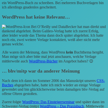
ein WordPress-Buch zu schreiben. Bei mehreren Buchverlagen bin
ich allerdings gnadenlos gescheitert.
WordPress hat keine Relevanz…
Bei O’Reilly und DataBecker hat man direkt und
dankend abgelehnt. Beim Galileo-Verlag hatte ich zuerst Erfolg,
aber leider wurde das Thema dann doch später abgelehnt. Ich hatte
noch ein, zwei weitere Verlage kontaktiert, weiß aber nicht mehr
genau welche.
Alle waren der Meinung, dass WordPress
kein
Buchthema hergibt.
Man möge sich aber bitte mal jetzt anschauen, welche Verlage
mittlerweile auch
WordPress-Bücher
im Angebot haben? 😉
… bhv/mitp war da anderer Meinung
Nach
dem ich dann im Sommer 2006 das Manuskript unseres
CSS-
Buches
abgegeben habe, hatte ich mich wieder an einige Verlage
gewendet und bin glücklicherweise beim damaligen bhv-Verlag auf
offene Ohren gestoßen.
Zuerst folgte
WordPress: Das Einsteigerseminar
und später dann im
Schwester-Verlag (mitp)
WordPress – Das Praxisbuch
. Mittlerweile