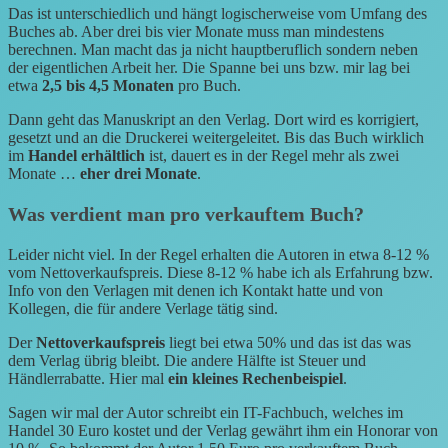
Das ist unterschiedlich und hängt logischerweise vom Umfang des
Buches ab. Aber drei bis vier Monate muss man mindestens
berechnen. Man macht das ja nicht hauptberuflich sondern neben
der eigentlichen Arbeit her. Die Spanne bei uns bzw. mir lag bei
etwa
2,5 bis 4,5 Monaten
pro Buch.
Dann geht das Manuskript an den Verlag. Dort wird es korrigiert,
gesetzt und an die Druckerei weitergeleitet. Bis das Buch wirklich
im
Handel erhältlich
ist, dauert es in der Regel mehr als zwei
Monate …
eher drei Monate
.
Was verdient man pro verkauftem Buch?
Leider nicht viel. In der Regel erhalten die Autoren in etwa 8-12 %
vom Nettoverkaufspreis. Diese 8-12 % habe ich als Erfahrung bzw.
Info von den Verlagen mit denen ich Kontakt hatte und von
Kollegen, die für andere Verlage tätig sind.
Der
Nettoverkaufspreis
liegt bei etwa 50% und das ist das was
dem Verlag übrig bleibt. Die andere Hälfte ist Steuer und
Händlerrabatte. Hier mal
ein kleines Rechenbeispiel
.
Sagen wir mal der Autor schreibt ein IT-Fachbuch, welches im
Handel 30 Euro kostet und der Verlag gewährt ihm ein Honorar von