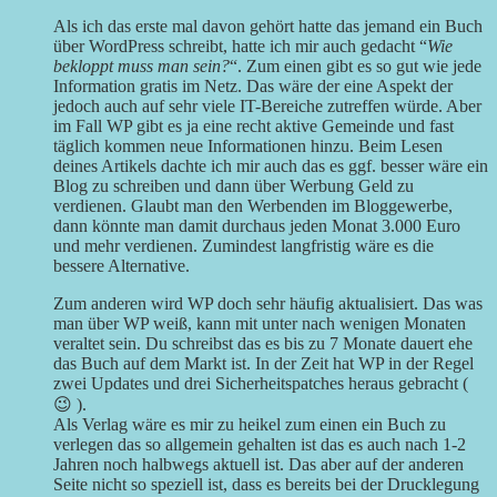
Als ich das erste mal davon gehört hatte das jemand ein Buch
über WordPress schreibt, hatte ich mir auch gedacht “
Wie
bekloppt muss man sein?
“. Zum einen gibt es so gut wie jede
Information gratis im Netz. Das wäre der eine Aspekt der
jedoch auch auf sehr viele IT-Bereiche zutreffen würde. Aber
im Fall WP gibt es ja eine recht aktive Gemeinde und fast
täglich kommen neue Informationen hinzu. Beim Lesen
deines Artikels dachte ich mir auch das es ggf. besser wäre ein
Blog zu schreiben und dann über Werbung Geld zu
verdienen. Glaubt man den Werbenden im Bloggewerbe,
dann könnte man damit durchaus jeden Monat 3.000 Euro
und mehr verdienen. Zumindest langfristig wäre es die
bessere Alternative.
Zum anderen wird WP doch sehr häufig aktualisiert. Das was
man über WP weiß, kann mit unter nach wenigen Monaten
veraltet sein. Du schreibst das es bis zu 7 Monate dauert ehe
das Buch auf dem Markt ist. In der Zeit hat WP in der Regel
zwei Updates und drei Sicherheitspatches heraus gebracht (
😉 ).
Als Verlag wäre es mir zu heikel zum einen ein Buch zu
verlegen das so allgemein gehalten ist das es auch nach 1-2
Jahren noch halbwegs aktuell ist. Das aber auf der anderen
Seite nicht so speziell ist, dass es bereits bei der Drucklegung