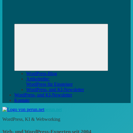
Untermenü
öffnen
WordPress-Blog
Artikelreihe:
WordPress für Einsteiger
WordPress- und KI-Newsletter
WordPress- und KI-Newsletter
Kontakt
perun.net
WordPress, KI & Webworking
Web- und WordPress-Experten seit 2004