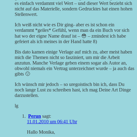
es einfach verdammt viel Wert – und dieser Wert bezieht sich
nicht auf das Materielle, sondern Gedrucktes hat einen hohen
Stellenwert.
Ich weiß nicht wie es Dir ging- aber es ist schon ein
verdammt *geiles* Gefühl, wenn man da ein Buch vor sich
hat wo der eigne Name drauf ist – 😳 – zmindest ich habe
gefeiert als ich meines in der Hand hatte 8)
Bis dato kamen einige Verlage auf mich zu, aber meist haben
mich die Themen nicht so fasziniert, um mir die Arbeit
anzutun. Manche Verlage geben einem sogar als Autor an,
obwohl niemals ein Vertrag unterzeichnet wurde – ja auch das
gibts 🙁
Ich wünsch mir jedoch – so uregoistisch bin ich, dass Du
noch lange Lust zu schreiben hast, ich mag Deine Art Dinge
darzustellen.
lg
Perun
sagt:
11.01.2010 um 06:41 Uhr
Hallo Monika,