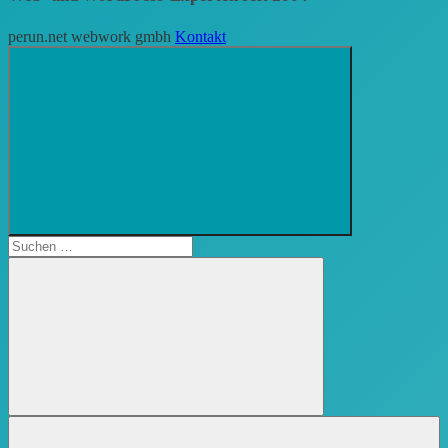
perun.net webwork gmbh
Kontakt
Suchformular
öffnen
Suchen
nach:
Suchen