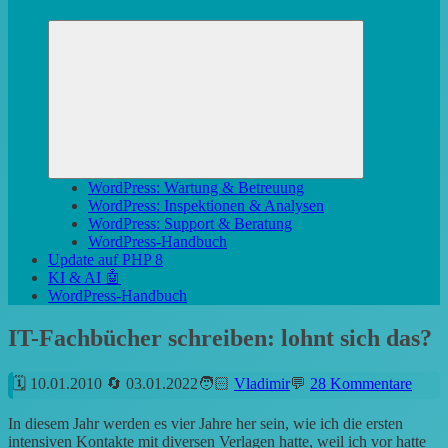
Untermenü
öffnen
WordPress: Wartung & Betreuung
WordPress: Inspektionen & Analysen
WordPress: Support & Beratung
WordPress-Handbuch
Update auf PHP 8
KI & AI 🤖
WordPress-Handbuch
IT-Fachbücher schreiben: lohnt sich das?
10.01.2010
03.01.2022
Vladimir
28 Kommentare
In diesem Jahr werden es vier Jahre her sein, wie ich die ersten
intensiven Kontakte mit diversen Verlagen hatte, weil ich vor hatte