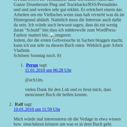
Ganze Drumherum Ping und Trackbacks/RSS/Permalinks
und und und werden sehr gut erklärt. Es erleichert einem das
Arbeiten um ein Vielfaches wenn man halt
versteht
was da im
Hintergrund abläuft. Natürlich muss die Interesse auch dafür
da sein. Ich würde auch bewusst sagen, dass du ein wenig
daran “Schuld” bist dass ich mittlerweile zum WordPress-
Fanboy mutiert bin.
Jedem, der die ersten Gehversuche in Sachen bloggen macht,
kann ich nur sehr zu diesem Buch raten. Wirklich gute Arbeit
Vladimir.
Schönen Sonntag noch. 8)
Perun
sagt:
11.01.2010 um 06:28 Uhr
@ach1im,
vielen Dank für den Lob und es freut mich, dass
mein/unser Buch dir helfen konnte.
Ralf
sagt:
10.01.2010 um 11:59 Uhr
Mich würde mal interessieren ob die Verlage in etwa wissen
bzw. einschätzen können um was es in dem Buch geht.