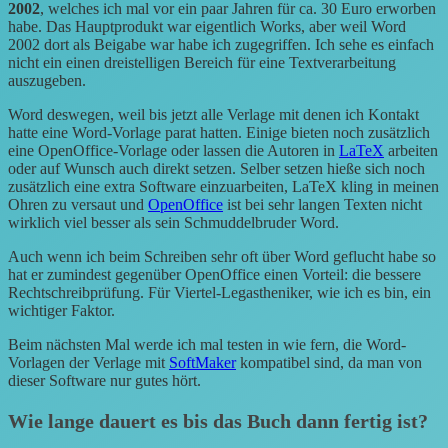
2002
, welches ich mal vor ein paar Jahren für ca. 30 Euro erworben
habe. Das Hauptprodukt war eigentlich Works, aber weil Word
2002 dort als Beigabe war habe ich zugegriffen. Ich sehe es einfach
nicht ein einen dreistelligen Bereich für eine Textverarbeitung
auszugeben.
Word deswegen, weil bis jetzt alle Verlage mit denen ich Kontakt
hatte eine Word-Vorlage parat hatten. Einige bieten noch zusätzlich
eine OpenOffice-Vorlage oder lassen die Autoren in
LaTeX
arbeiten
oder auf Wunsch auch direkt setzen. Selber setzen hieße sich noch
zusätzlich eine extra Software einzuarbeiten, LaTeX kling in meinen
Ohren zu versaut und
OpenOffice
ist bei sehr langen Texten nicht
wirklich viel besser als sein Schmuddelbruder Word.
Auch wenn ich beim Schreiben sehr oft über Word geflucht habe so
hat er zumindest gegenüber OpenOffice einen Vorteil: die bessere
Rechtschreibprüfung. Für Viertel-Legastheniker, wie ich es bin, ein
wichtiger Faktor.
Beim nächsten Mal werde ich mal testen in wie fern, die Word-
Vorlagen der Verlage mit
SoftMaker
kompatibel sind, da man von
dieser Software nur gutes hört.
Wie lange dauert es bis das Buch dann fertig ist?