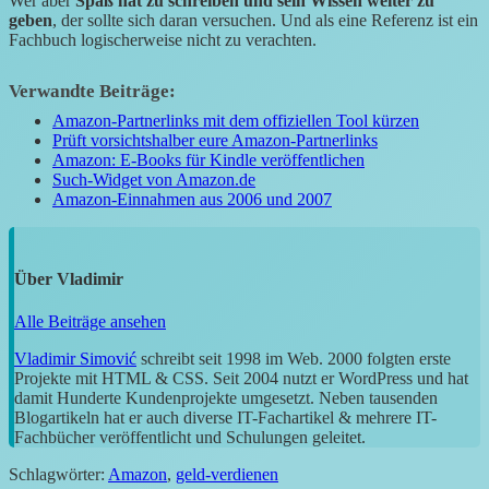
Wer aber
Spaß hat zu schreiben und sein Wissen weiter zu
geben
, der sollte sich daran versuchen. Und als eine Referenz ist ein
Fachbuch logischerweise nicht zu verachten.
Verwandte Beiträge:
Amazon-Partnerlinks mit dem offiziellen Tool kürzen
Prüft vorsichtshalber eure Amazon-Partnerlinks
Amazon: E-Books für Kindle veröffentlichen
Such-Widget von Amazon.de
Amazon-Einnahmen aus 2006 und 2007
Über
Vladimir
Alle Beiträge ansehen
Vladimir Simović
schreibt seit 1998 im Web. 2000 folgten erste
Projekte mit HTML & CSS. Seit 2004 nutzt er WordPress und hat
damit Hunderte Kundenprojekte umgesetzt. Neben tausenden
Blogartikeln hat er auch diverse IT-Fachartikel & mehrere IT-
Fachbücher veröffentlicht und Schulungen geleitet.
Schlagwörter:
Amazon
,
geld-verdienen