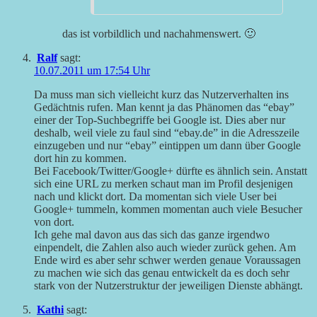
das ist vorbildlich und nachahmenswert. 🙂
Ralf
sagt:
10.07.2011 um 17:54 Uhr
Da muss man sich vielleicht kurz das Nutzerverhalten ins
Gedächtnis rufen. Man kennt ja das Phänomen das “ebay”
einer der Top-Suchbegriffe bei Google ist. Dies aber nur
deshalb, weil viele zu faul sind “ebay.de” in die Adresszeile
einzugeben und nur “ebay” eintippen um dann über Google
dort hin zu kommen.
Bei Facebook/Twitter/Google+ dürfte es ähnlich sein. Anstatt
sich eine URL zu merken schaut man im Profil desjenigen
nach und klickt dort. Da momentan sich viele User bei
Google+ tummeln, kommen momentan auch viele Besucher
von dort.
Ich gehe mal davon aus das sich das ganze irgendwo
einpendelt, die Zahlen also auch wieder zurück gehen. Am
Ende wird es aber sehr schwer werden genaue Voraussagen
zu machen wie sich das genau entwickelt da es doch sehr
stark von der Nutzerstruktur der jeweiligen Dienste abhängt.
Kathi
sagt: