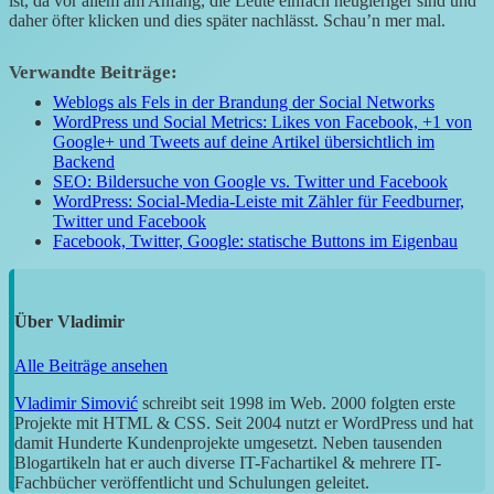
ist, da vor allem am Anfang, die Leute einfach neugieriger sind und
daher öfter klicken und dies später nachlässt. Schau’n mer mal.
Verwandte Beiträge:
Weblogs als Fels in der Brandung der Social Networks
WordPress und Social Metrics: Likes von Facebook, +1 von
Google+ und Tweets auf deine Artikel übersichtlich im
Backend
SEO: Bildersuche von Google vs. Twitter und Facebook
WordPress: Social-Media-Leiste mit Zähler für Feedburner,
Twitter und Facebook
Facebook, Twitter, Google: statische Buttons im Eigenbau
Über
Vladimir
Alle Beiträge ansehen
Vladimir Simović
schreibt seit 1998 im Web. 2000 folgten erste
Projekte mit HTML & CSS. Seit 2004 nutzt er WordPress und hat
damit Hunderte Kundenprojekte umgesetzt. Neben tausenden
Blogartikeln hat er auch diverse IT-Fachartikel & mehrere IT-
Fachbücher veröffentlicht und Schulungen geleitet.