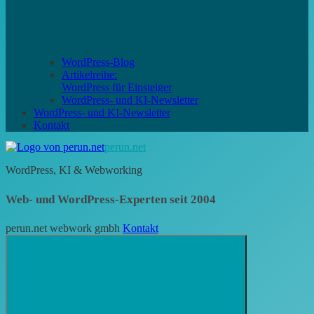
WordPress-Blog
Artikelreihe:
WordPress für Einsteiger
WordPress- und KI-Newsletter
WordPress- und KI-Newsletter
Kontakt
perun.net
WordPress, KI & Webworking
Web- und WordPress-Experten seit 2004
perun.net webwork gmbh
Kontakt