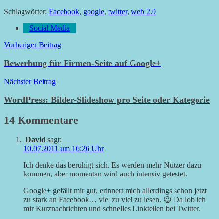
Schlagwörter:
Facebook
,
google
,
twitter
,
web 2.0
Social Media
Beitragsnavigation
Vorheriger Beitrag
Bewerbung für Firmen-Seite auf Google+
Nächster Beitrag
WordPress: Bilder-Slideshow pro Seite oder Kategorie
14 Kommentare
David
sagt:
10.07.2011 um 16:26 Uhr
Ich denke das beruhigt sich. Es werden mehr Nutzer dazu
kommen, aber momentan wird auch intensiv getestet.
Google+ gefällt mir gut, erinnert mich allerdings schon jetzt
zu stark an Facebook… viel zu viel zu lesen. 😉 Da lob ich
mir Kurznachrichten und schnelles Linkteilen bei Twitter.