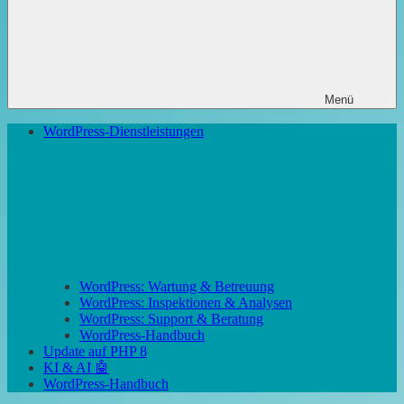
Menü
WordPress-Dienstleistungen
WordPress: Wartung & Betreuung
WordPress: Inspektionen & Analysen
WordPress: Support & Beratung
WordPress-Handbuch
Update auf PHP 8
KI & AI 🤖
WordPress-Handbuch