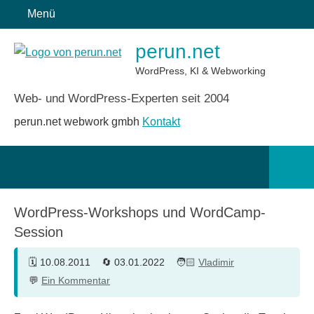
Zum
Menü
Inhalt
perun.net
springen
WordPress, KI & Webworking
Web- und WordPress-Experten seit 2004
perun.net webwork gmbh
Kontakt
Such
öffn
WordPress-Workshops und WordCamp-
Session
10.08.2011
03.01.2022
Vladimir
Ein Kommentar