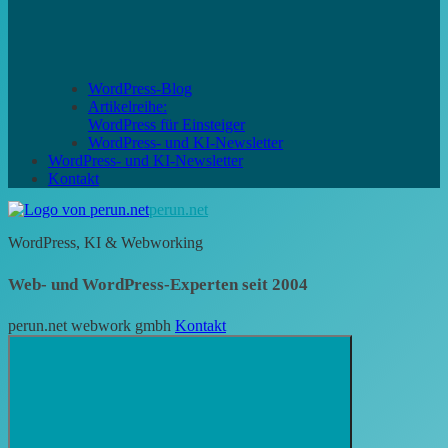
WordPress-Blog
Artikelreihe:
WordPress für Einsteiger
WordPress- und KI-Newsletter
WordPress- und KI-Newsletter
Kontakt
perun.net
WordPress, KI & Webworking
Web- und WordPress-Experten seit 2004
perun.net webwork gmbh
Kontakt