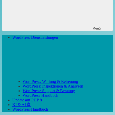
Menü
WordPress-Dienstleistungen
WordPress: Wartung & Betreuung
WordPress: Inspektionen & Analysen
WordPress: Support & Beratung
WordPress-Handbuch
Update auf PHP 8
KI & AI 🤖
WordPress-Handbuch