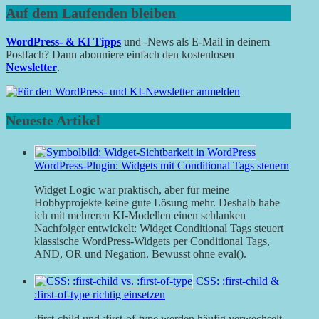
Auf dem Laufenden bleiben
WordPress- & KI Tipps
und -News als E-Mail in deinem
Postfach? Dann abonniere einfach den kostenlosen
Newsletter
.
Neueste Artikel
WordPress-Plugin: Widgets mit Conditional Tags steuern
Widget Logic war praktisch, aber für meine
Hobbyprojekte keine gute Lösung mehr. Deshalb habe
ich mit mehreren KI-Modellen einen schlanken
Nachfolger entwickelt: Widget Conditional Tags steuert
klassische WordPress-Widgets per Conditional Tags,
AND, OR und Negation. Bewusst ohne eval().
CSS: :first-child &
:first-of-type richtig einsetzen
:first-child und :first-of-type werden häufig verwechselt.