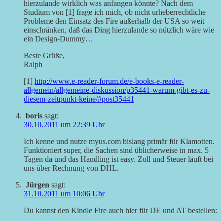
hierzulande wirklich was anfangen könnte? Nach dem
Studium von [1] frage ich mich, ob nicht urheberrechtliche
Probleme den Einsatz des Fire außerhalb der USA so weit
einschränken, daß das Ding hierzulande so nützlich wäre wie
ein Design-Dummy…
Beste Grüße,
Ralph
[1]
http://www.e-reader-forum.de/e-books-e-reader-
allgemein/allgemeine-diskussion/p35441-warum-gibt-es-zu-
diesem-zeitpunkt-keine/#post35441
boris
sagt:
30.10.2011 um 22:39 Uhr
Ich kenne und nutze myus.com bislang primär für Klamotten.
Funktioniert super, die Sachen sind üblicherweise in max. 5
Tagen da und das Handling ist easy. Zoll und Steuer läuft bei
uns über Rechnung von DHL.
Jürgen
sagt:
31.10.2011 um 10:06 Uhr
Du kannst den Kindle Fire auch hier für DE und AT bestellen: