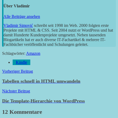
Über
Vladimir
Alle Beiträge ansehen
Vladimir Simović
schreibt seit 1998 im Web. 2000 folgten erste
Projekte mit HTML & CSS. Seit 2004 nutzt er WordPress und hat
damit Hunderte Kundenprojekte umgesetzt. Neben tausenden
Blogartikeln hat er auch diverse IT-Fachartikel & mehrere IT-
Fachbücher veröffentlicht und Schulungen geleitet.
Schlagwörter:
Amazon
Kindle
Beitragsnavigation
Vorheriger Beitrag
Tabellen schnell in HTML umwandeln
Nächster Beitrag
Die Template-Hierarchie von WordPress
12 Kommentare