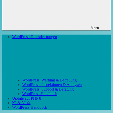
Menü
WordPress-Dienstleistungen
WordPress: Wartung & Betreuung
WordPress: Inspektionen & Analysen
WordPress: Support & Beratung
WordPress-Handbuch
Update auf PHP 8
KI & AI 🤖
WordPress-Handbuch