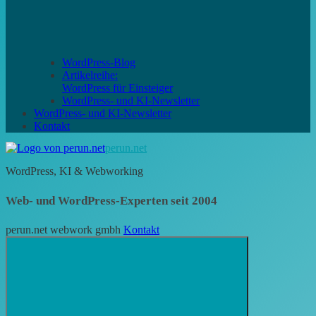
WordPress-Blog
Artikelreihe:
WordPress für Einsteiger
WordPress- und KI-Newsletter
WordPress- und KI-Newsletter
Kontakt
perun.net
WordPress, KI & Webworking
Web- und WordPress-Experten seit 2004
perun.net webwork gmbh
Kontakt