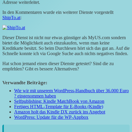
Adresse weiterleitet.
In den Kommentaren wurde ein weiterer Dienste vorgestellt
ShipTo.at
:
Dieser Dienst ist nicht nur etwas günstiger als MyUS.com sondern
bietet die Möglichkeit auch einzukaufen, wenn man keine
Kreditkarte besitzt. So beim Durchlesen hört sich das gut an. Auf die
Schnelle konnte ich via Google Suche auch nichts negatives finden.
Hat schon jemand einen dieser Dienste getestet? Sind die zu
empfehlen? Gibt es bessere Alternativen?
Verwandte Beiträge:
Wie wir mit unserem WordPress-Handbuch über 36.000 Euro
? eingenommen haben
Selfpublishing: Kindle MatchBook von Amazon
Fertiges HTML-Template für E-Books (Kindle)
Amazon holt das Kindle DX zurück ins Angebot
WordPress: Update für die WP-Appbox