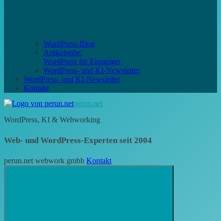
WordPress-Blog
Artikelreihe:
WordPress für Einsteiger
WordPress- und KI-Newsletter
WordPress- und KI-Newsletter
Kontakt
perun.net
WordPress, KI & Webworking
Web- und WordPress-Experten seit 2004
perun.net webwork gmbh
Kontakt