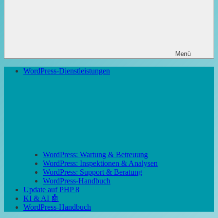
Menü
WordPress-Dienstleistungen
WordPress: Wartung & Betreuung
WordPress: Inspektionen & Analysen
WordPress: Support & Beratung
WordPress-Handbuch
Update auf PHP 8
KI & AI 🤖
WordPress-Handbuch