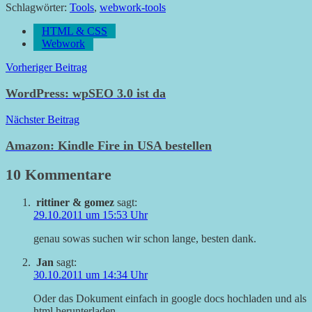
Schlagwörter:
Tools
,
webwork-tools
HTML & CSS
Webwork
Beitragsnavigation
Vorheriger Beitrag
WordPress: wpSEO 3.0 ist da
Nächster Beitrag
Amazon: Kindle Fire in USA bestellen
10 Kommentare
rittiner & gomez
sagt:
29.10.2011 um 15:53 Uhr
genau sowas suchen wir schon lange, besten dank.
Jan
sagt:
30.10.2011 um 14:34 Uhr
Oder das Dokument einfach in google docs hochladen und als
html herunterladen.