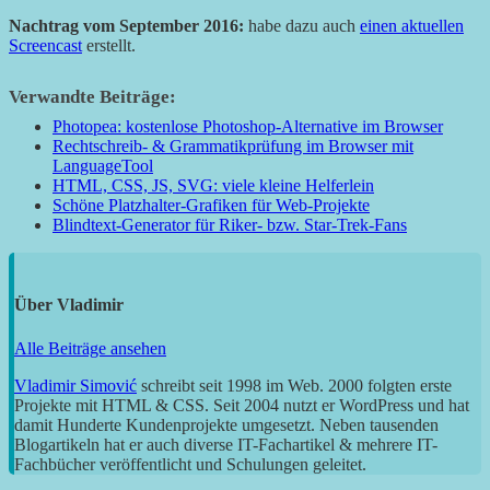
Nachtrag vom September 2016:
habe dazu auch
einen aktuellen
Screencast
erstellt.
Verwandte Beiträge:
Photopea: kostenlose Photoshop-Alternative im Browser
Rechtschreib- & Grammatikprüfung im Browser mit
LanguageTool
HTML, CSS, JS, SVG: viele kleine Helferlein
Schöne Platzhalter-Grafiken für Web-Projekte
Blindtext-Generator für Riker- bzw. Star-Trek-Fans
Über
Vladimir
Alle Beiträge ansehen
Vladimir Simović
schreibt seit 1998 im Web. 2000 folgten erste
Projekte mit HTML & CSS. Seit 2004 nutzt er WordPress und hat
damit Hunderte Kundenprojekte umgesetzt. Neben tausenden
Blogartikeln hat er auch diverse IT-Fachartikel & mehrere IT-
Fachbücher veröffentlicht und Schulungen geleitet.