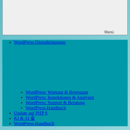
Menü
WordPress-Dienstleistungen
WordPress: Wartung & Betreuung
WordPress: Inspektionen & Analysen
WordPress: Support & Beratung
WordPress-Handbuch
Update auf PHP 8
KI & AI 🤖
WordPress-Handbuch