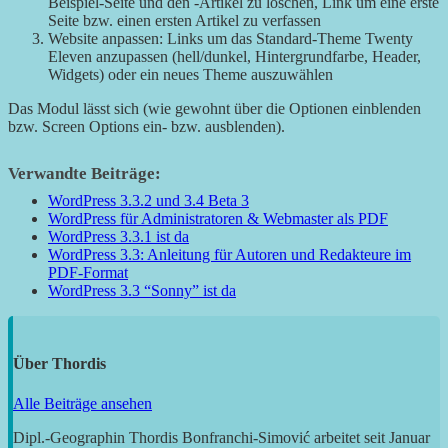
Beispiel-Seite und den -Artikel zu löschen, Link um eine erste
Seite bzw. einen ersten Artikel zu verfassen
Website anpassen: Links um das Standard-Theme Twenty
Eleven anzupassen (hell/dunkel, Hintergrundfarbe, Header,
Widgets) oder ein neues Theme auszuwählen
Das Modul lässt sich (wie gewohnt über die Optionen einblenden
bzw. Screen Options ein- bzw. ausblenden).
Verwandte Beiträge:
WordPress 3.3.2 und 3.4 Beta 3
WordPress für Administratoren & Webmaster als PDF
WordPress 3.3.1 ist da
WordPress 3.3: Anleitung für Autoren und Redakteure im
PDF-Format
WordPress 3.3 “Sonny” ist da
Über
Thordis
Alle Beiträge ansehen
Dipl.-Geographin Thordis Bonfranchi-Simović arbeitet seit Januar