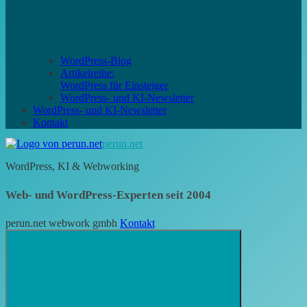
WordPress-Blog
Artikelreihe:
WordPress für Einsteiger
WordPress- und KI-Newsletter
WordPress- und KI-Newsletter
Kontakt
perun.net
WordPress, KI & Webworking
Web- und WordPress-Experten seit 2004
perun.net webwork gmbh
Kontakt