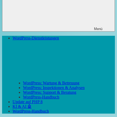
Menü
WordPress-Dienstleistungen
WordPress: Wartung & Betreuung
WordPress: Inspektionen & Analysen
WordPress: Support & Beratung
WordPress-Handbuch
Update auf PHP 8
KI & AI 🤖
WordPress-Handbuch