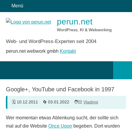
Zum
Menü
Inhalt
perun.net
springen
WordPress, KI & Webworking
Web- und WordPress-Experten seit 2004
perun.net webwork gmbh
Kontakt
Such
öffn
Google+, YouTube und Facebook in 1997
10.12.2011
03.01.2022
Vladimir
Wer momentan etwas Ablenkung sucht, der sollte sich
mal auf die Website
Once Upon
begeben. Dort wurden