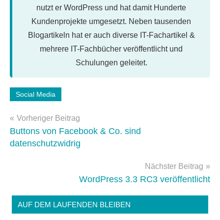
nutzt er WordPress und hat damit Hunderte
Kundenprojekte umgesetzt. Neben tausenden
Blogartikeln hat er auch diverse IT-Fachartikel &
mehrere IT-Fachbücher veröffentlicht und
Schulungen geleitet.
Schlagwörter:
Social Media
Facebook
,
Beitragsnavigation
google
,
Vorheriger Beitrag
youtube
Buttons von Facebook & Co. sind
datenschutzwidrig
Nächster Beitrag
WordPress 3.3 RC3 veröffentlicht
AUF DEM LAUFENDEN BLEIBEN