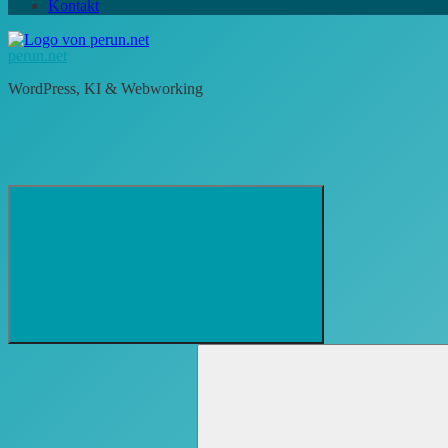
Kontakt
perun.net
WordPress, KI & Webworking
Suchformular
Suchen
öffnen
nach: