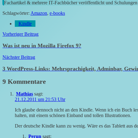
Fachartikel & mehrere IT-Fachbücher veröffentlicht und Schulungen g
Schlagwörter:
Amazon
,
e-books
Kindle
Beitragsnavigation
Vorheriger Beitrag
Was ist neu in Mozilla Firefox 9?
Nächster Beitrag
3 WordPress-Links: Mehrsprachigkeit, Adminbar, Gewin
9 Kommentare
Mathias
sagt:
21.12.2011 um 21:53 Uhr
Ich glaube dennoch nicht an den Kindle. Wenn ich ein Buch le
halten, mit einem schönen Einband und tollen Illustrationen.
Der deutsche Kindle kann zu wenig. Wäre es das Tablett aus d
Perun
sagt: