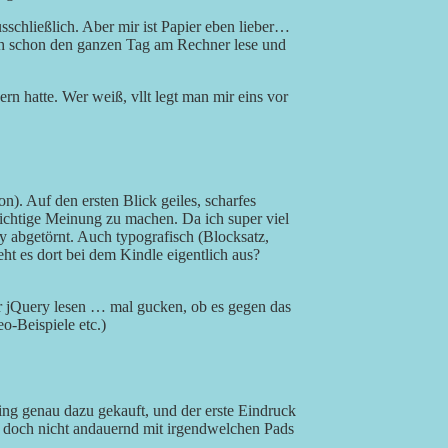
usschließlich. Aber mir ist Papier eben lieber…
eh schon den ganzen Tag am Rechner lese und
rn hatte. Wer weiß, vllt legt man mir eins vor
n). Auf den ersten Blick geiles, scharfes
richtige Meinung zu machen. Da ich super viel
y abgetörnt. Auch typografisch (Blocksatz,
eht es dort bei dem Kindle eigentlich aus?
r jQuery lesen … mal gucken, ob es gegen das
o-Beispiele etc.)
ing genau dazu gekauft, und der erste Eindruck
t es doch nicht andauernd mit irgendwelchen Pads