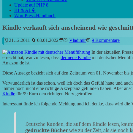
Update auf PHP 8
KI & AI 🤖
WordPress-Handbuch
Kindle verkauft sich anscheinend wie geschnit
21.12.2011
03.01.2022
Vladimir
9 Kommentare
In der aktuellen Pres
erreicht hat, war zu lesen, dass
der neue Kindle
mit deutscher Menüfüh
Amazon.de ist.
Diese Aussage bezieht sich auf den Zeitraum von 01. November bis j
Verwunderlich ist das schon, weil ich doch das Gefühl hatte und auc
immer noch nicht eine richtige Akzeptanz gefunden haben. Aber an
Kindle
für 99 Euro den richtigen Nerv getroffen.
Interessant finde ich folgende Meldung und ich denke, dass wird die 
Deutsche Kunden, die auf dem Kindle lesen, kaufen
gedruckte Bücher
wie zu der Zeit, als sie noch 