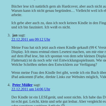
Bücher lese ich natürlich gern als Hardcover, aber auch nicht a
Warum kann ich nicht genau begründen… Vielleicht weil ich 
arbeite.
Ich gebe aber auch zu, dass ich noch keinen Kindle in den Finge
und ich bin fasziniert. Ich weiß es nicht.
jan
sagt:
22.12.2011 um 09:12 Uhr
Meine Frau hat sich jetzt auch einen Kindle gekauft (99 € Versio
Display. Ich muss erstmal einen Lesetest machen, um mir eine 
auf dem iPad lese, bin ich spontan von dem sehr kleinen Displa
Flattersatz) ist da noch sehr viel Entwicklungsspielraum. Wie si
Welche Schriften stehen den Entwicklern zur Verfügung?
Wenn meine Frau den Kindle frei gibt, werde ich ein Buch übe
iPad ankommt (Farbe, direkte Links zur Websites möglich, Vide
Peter Müller
sagt:
22.12.2011 um 14:06 Uhr
Der Kindle ist ein LESEgerät, und sonst nichts. Ich habe das D
ist echt gut. Leicht, klein und sehr gut lesbar. Aber vergleich
oder sonstigen sanitären Artikeln 😉