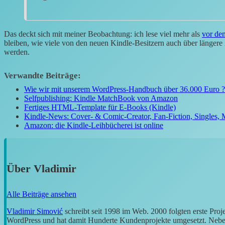
Das deckt sich mit meiner Beobachtung: ich lese viel mehr als
vor de
bleiben, wie viele von den neuen Kindle-Besitzern auch über länger
werden.
Verwandte Beiträge:
Wie wir mit unserem WordPress-Handbuch über 36.000 Euro 
Selfpublishing: Kindle MatchBook von Amazon
Fertiges HTML-Template für E-Books (Kindle)
Kindle-News: Cover- & Comic-Creator, Fan-Fiction, Singles, 
Amazon: die Kindle-Leihbücherei ist online
Über
Vladimir
Alle Beiträge ansehen
Vladimir Simović
schreibt seit 1998 im Web. 2000 folgten erste Pro
WordPress und hat damit Hunderte Kundenprojekte umgesetzt. Neben 