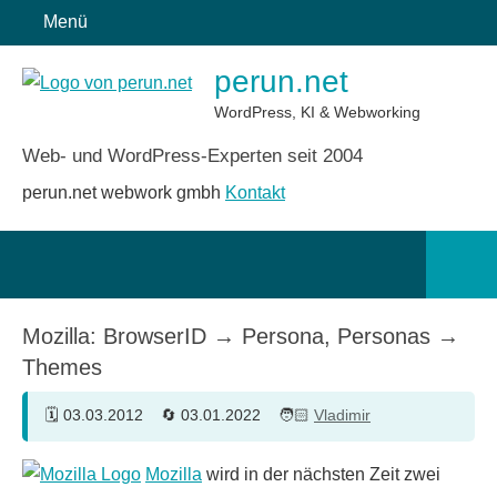
Zum
Menü
Inhalt
perun.net
springen
WordPress, KI & Webworking
Web- und WordPress-Experten seit 2004
perun.net webwork gmbh
Kontakt
Such
öffn
Mozilla: BrowserID → Persona, Personas →
Themes
03.03.2012
03.01.2022
Vladimir
Mozilla
wird in der nächsten Zeit zwei