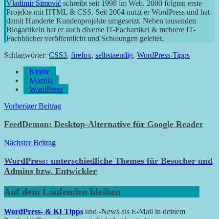
Vladimir Simović
schreibt seit 1998 im Web. 2000 folgten erste
Projekte mit HTML & CSS. Seit 2004 nutzt er WordPress und hat
damit Hunderte Kundenprojekte umgesetzt. Neben tausenden
Blogartikeln hat er auch diverse IT-Fachartikel & mehrere IT-
Fachbücher veröffentlicht und Schulungen geleitet.
Schlagwörter:
CSS3
,
firefox
,
selbstaendig
,
WordPress-Tipps
Kindle
Mozilla
WordPress
Beitragsnavigation
Vorheriger Beitrag
FeedDemon: Desktop-Alternative für Google Reader
Nächster Beitrag
WordPress: unterschiedliche Themes für Besucher und
Admins bzw. Entwickler
Auf dem Laufenden bleiben
WordPress- & KI Tipps
und -News als E-Mail in deinem