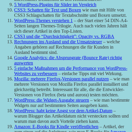
5 WordPress-Plugins für Slider im Vergleich
CSS3: Schatten für Text und Boxen
wie man mit Hilfe von
CSS3 Schlagschatten für Textabschnitte und Boxen umsetzt.
WordPress-Themes verstehen 1
– der Start einer 54 DIN-A4-
Seiten langen Themes-Trilogie. Auch nach vielen Jahren hält
sich dieser Artikel in den Top-Listen.
CSS3 und die “Durchsichtigkeit”: Opacity vs. RGBA
Rechnungen ins Ausland und die Umsatzsteuer
​​​​​ – welche
Angaben gehören auf Rechnungen die für Kunden in
Ausland bestimmt sind.
Google Analytics: die Absprungrate (Bounce Rate) richtig
auswerten
5 einfache Maßnahmen um die Performance von WordPress-
Websites zu verbessern
– einfache Tipps mit viel Wirkung.
Mozilla: mehrere Firefox-Versionen parallel nutzen
– wie man
mehrere Versionen von Mozilla Firefox parallel installiert und
gleichzeitig betreibt. Interessant für alle, die die Entwickler-
Versionen von Firefox (beta und aurora) testen möchten.
WordPress: die Widget-Ausgabe steuern
– wie man bestimmte
Widgets nur auf bestimmten Seiten ausgeben kann.
WordPress: habt keine Angst vor dem Artikel-Datum
–
warum Blogger das Artikeldatum nicht verstecken sollten und
warum man davon auch Vorteile ziehen kann.
Amazon: E-Books für Kindle veröffentlichen
– Artikel, der
zum einen auf die Anleitung, wie man E-Books für
Amazon