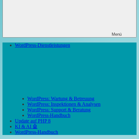
Menü
WordPress-Dienstleistungen
WordPress: Wartung & Betreuung
WordPress: Inspektionen & Analysen
WordPress: Support & Beratung
WordPress-Handbuch
Update auf PHP 8
KI & AI 🤖
WordPress-Handbuch