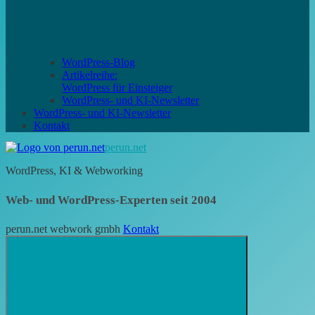
WordPress-Blog
Artikelreihe:
WordPress für Einsteiger
WordPress- und KI-Newsletter
WordPress- und KI-Newsletter
Kontakt
perun.net
WordPress, KI & Webworking
Web- und WordPress-Experten seit 2004
perun.net webwork gmbh
Kontakt