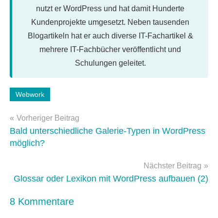
nutzt er WordPress und hat damit Hunderte
Kundenprojekte umgesetzt. Neben tausenden
Blogartikeln hat er auch diverse IT-Fachartikel &
mehrere IT-Fachbücher veröffentlicht und
Schulungen geleitet.
Schlagwörter:
Webwork
google
,
Beitragsnavigation
seo
,
Vorheriger Beitrag
Tools
,
Bald unterschiedliche Galerie-Typen in WordPress
webwork-
möglich?
tools
Nächster Beitrag
Glossar oder Lexikon mit WordPress aufbauen (2)
8 Kommentare