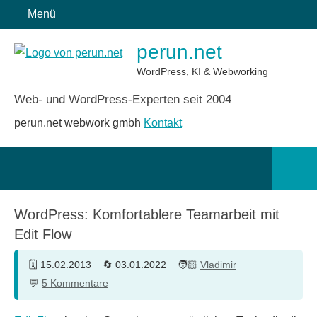
Zum
Menü
Inhalt
perun.net
springen
WordPress, KI & Webworking
Web- und WordPress-Experten seit 2004
perun.net webwork gmbh
Kontakt
Such
öffn
WordPress: Komfortablere Teamarbeit mit
Edit Flow
15.02.2013
03.01.2022
Vladimir
5 Kommentare