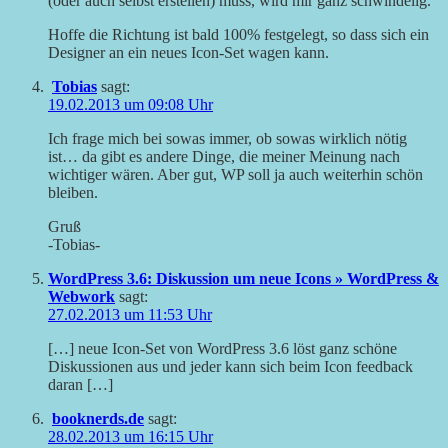
(oder auch selbst erstellen) muss, wird mir ganz schwindelig.
Hoffe die Richtung ist bald 100% festgelegt, so dass sich ein
Designer an ein neues Icon-Set wagen kann.
Tobias
sagt:
19.02.2013 um 09:08 Uhr
Ich frage mich bei sowas immer, ob sowas wirklich nötig
ist… da gibt es andere Dinge, die meiner Meinung nach
wichtiger wären. Aber gut, WP soll ja auch weiterhin schön
bleiben.
Gruß
-Tobias-
WordPress 3.6: Diskussion um neue Icons » WordPress &
Webwork
sagt:
27.02.2013 um 11:53 Uhr
[…] neue Icon-Set von WordPress 3.6 löst ganz schöne
Diskussionen aus und jeder kann sich beim Icon feedback
daran […]
booknerds.de
sagt:
28.02.2013 um 16:15 Uhr