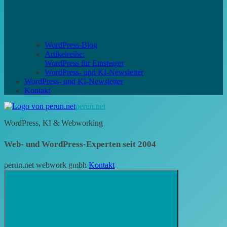
WordPress-Blog
Artikelreihe:
WordPress für Einsteiger
WordPress- und KI-Newsletter
WordPress- und KI-Newsletter
Kontakt
perun.net
WordPress, KI & Webworking
Web- und WordPress-Experten seit 2004
perun.net webwork gmbh
Kontakt