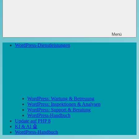
Menü
WordPress-Dienstleistungen
WordPress: Wartung & Betreuung
WordPress: Inspektionen & Analysen
WordPress: Support & Beratung
WordPress-Handbuch
Update auf PHP 8
KI & AI 🤖
WordPress-Handbuch