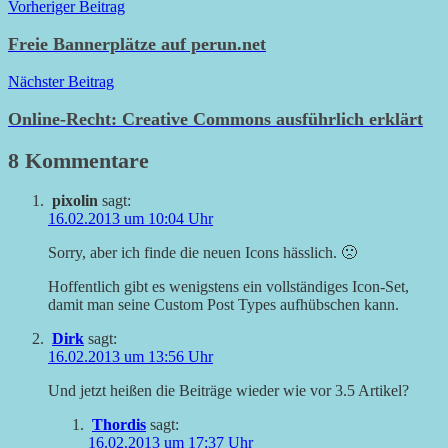
Beitragsnavigation
Vorheriger Beitrag
Freie Bannerplätze auf perun.net
Nächster Beitrag
Online-Recht: Creative Commons ausführlich erklärt
8 Kommentare
pixolin
sagt:
16.02.2013 um 10:04 Uhr
Sorry, aber ich finde die neuen Icons hässlich. 🙁
Hoffentlich gibt es wenigstens ein vollständiges Icon-Set,
damit man seine Custom Post Types aufhübschen kann.
Dirk
sagt:
16.02.2013 um 13:56 Uhr
Und jetzt heißen die Beiträge wieder wie vor 3.5 Artikel?
Thordis
sagt:
16.02.2013 um 17:37 Uhr