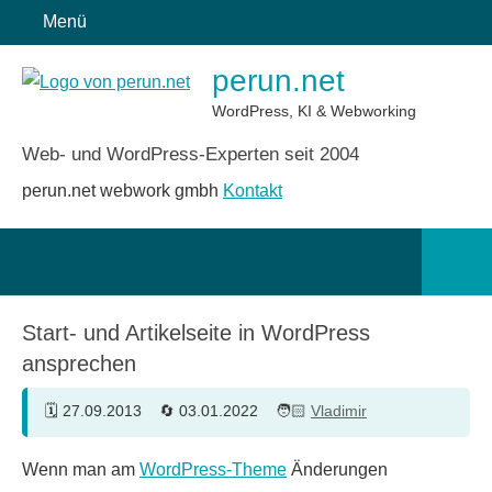
Zum
Menü
Inhalt
perun.net
springen
WordPress, KI & Webworking
Web- und WordPress-Experten seit 2004
perun.net webwork gmbh
Kontakt
Such
öffn
Start- und Artikelseite in WordPress
ansprechen
27.09.2013
03.01.2022
Vladimir
Wenn man am
WordPress-Theme
Änderungen