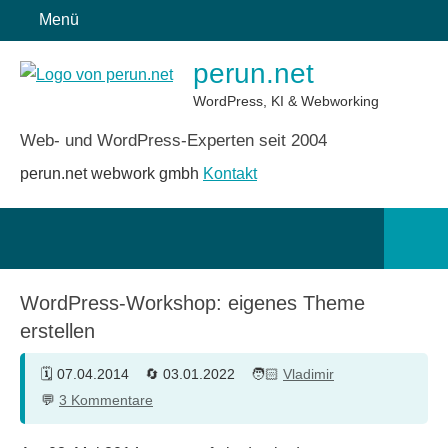
Zum
Menü
Inhalt
perun.net
springen
WordPress, KI & Webworking
Web- und WordPress-Experten seit 2004
perun.net webwork gmbh
Kontakt
Such
öffn
WordPress-Workshop: eigenes Theme
erstellen
07.04.2014
03.01.2022
Vladimir
3 Kommentare