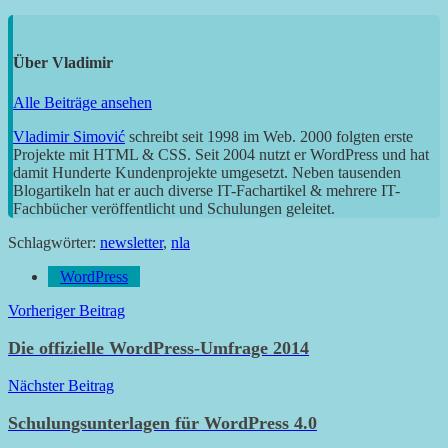
Über
Vladimir
Alle Beiträge ansehen
Vladimir Simović
schreibt seit 1998 im Web. 2000 folgten erste
Projekte mit HTML & CSS. Seit 2004 nutzt er WordPress und hat
damit Hunderte Kundenprojekte umgesetzt. Neben tausenden
Blogartikeln hat er auch diverse IT-Fachartikel & mehrere IT-
Fachbücher veröffentlicht und Schulungen geleitet.
Schlagwörter:
newsletter
,
nla
WordPress
Beitragsnavigation
Vorheriger Beitrag
Die offizielle WordPress-Umfrage 2014
Nächster Beitrag
Schulungsunterlagen für WordPress 4.0