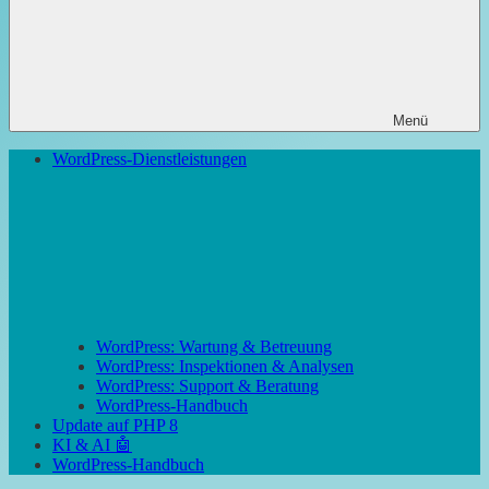
Menü
WordPress-Dienstleistungen
WordPress: Wartung & Betreuung
WordPress: Inspektionen & Analysen
WordPress: Support & Beratung
WordPress-Handbuch
Update auf PHP 8
KI & AI 🤖
WordPress-Handbuch