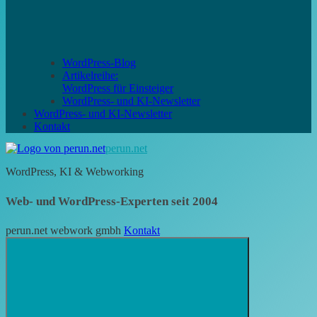
WordPress-Blog
Artikelreihe:
WordPress für Einsteiger
WordPress- und KI-Newsletter
WordPress- und KI-Newsletter
Kontakt
perun.net
WordPress, KI & Webworking
Web- und WordPress-Experten seit 2004
perun.net webwork gmbh
Kontakt