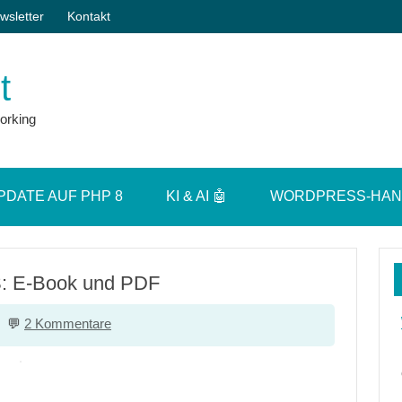
wsletter
Kontakt
t
orking
PDATE AUF PHP 8
KI & AI 🤖
WORDPRESS-HA
S: E-Book und PDF
2 Kommentare