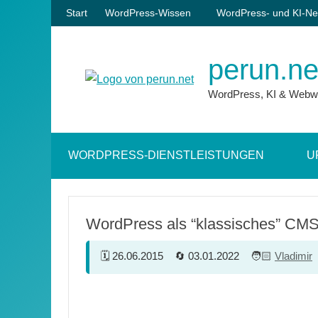
Zum
Start
WordPress-Wissen
WordPress- und KI-Ne
Inhalt
springen
perun.ne
WordPress, KI & Webw
WORDPRESS-DIENSTLEISTUNGEN
U
WordPress als “klassisches” CM
26.06.2015
03.01.2022
Vladimir