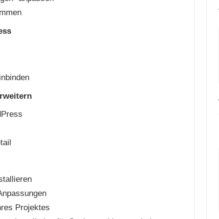
timmen
ess
inbinden
rweitern
dPress
ail
tallieren
Anpassungen
res Projektes