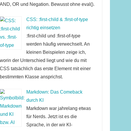
AND, OR und Negation. Bewusst ohne eval().
CSS: :first-child & :first-of-type
richtig einsetzen
:first-child und :first-of-type
werden häufig verwechselt. An
kleinen Beispielen zeige ich,
worin der Unterschied liegt und wie du mit
CSS tatsächlich das erste Element mit einer
bestimmten Klasse ansprichst.
Markdown: Das Comeback
durch KI
Markdown war jahrelang etwas
für Nerds. Jetzt ist es die
Sprache, in der wir KI-