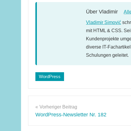
Über
Vladimir
All
Vladimir Simović
schr
mit HTML & CSS. Seit
Kundenprojekte umges
diverse IT-Fachartike
Schulungen geleitet.
Schlagwörter:
WordPress
wordpress-
buch
Beitragsnavigation
Vorheriger Beitrag
WordPress-Newsletter Nr. 182