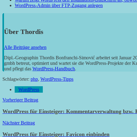
WordPress-Admin über FTP-Zugang anlegen
Über
Thordis
Alle Beiträge ansehen
Dipl.-Geographin Thordis Bonfranchi-Simović arbeitet seit Januar 
gmbh betreut, optimiert und wartet sie die WordPress-Projekte der 
und pflegt das
WordPress-Handbuch
.
Schlagwörter:
php
,
WordPress-Tipps
WordPress
Beitragsnavigation
Vorheriger Beitrag
WordPress für Einsteiger: Kommentarverwaltung bzw.
Nächster Beitrag
WordPress für Einsteiger: Favicon einbinden