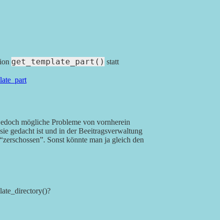
get_template_part()
tion
statt
late_part
 jedoch mögliche Probleme von vornherein
sie gedacht ist und in der Beeitragsverwaltung
 “zerschossen”. Sonst könnte man ja gleich den
ate_directory()?