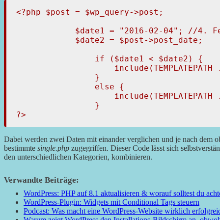
<?php $post = $wp_query->post;

            $date1 = "2016-02-04"; //4. Fe
            $date2 = $post->post_date;

                if ($date1 < $date2) {

                    include(TEMPLATEPATH .
                }

                else {

                    include(TEMPLATEPATH .
                }

?> 
Dabei werden zwei Daten mit einander verglichen und je nach dem ob 
bestimmte
single.php
zugegriffen. Dieser Code lässt sich selbstverst
den unterschiedlichen Kategorien, kombinieren.
Verwandte Beiträge:
WordPress: PHP auf 8.1 aktualisieren & worauf solltest du ach
WordPress-Plugin: Widgets mit Conditional Tags steuern
Podcast: Was macht eine WordPress-Website wirklich erfolgrei
Warum zeigt WordPress den Installations-Bildschirm an, obwohl W