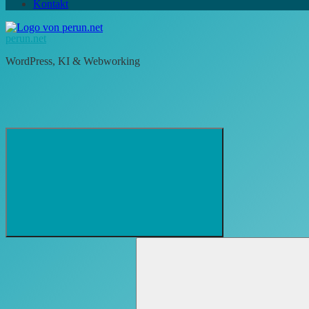
Kontakt
perun.net
WordPress, KI & Webworking
Suchformular
Suchen
öffnen
nach: