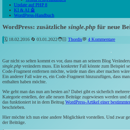
Update auf PHP 8
KI & AI 🤖
WordPress-Handbuch
WordPress: zusätzliche
single.php
für neue Be
18.02.2016
03.01.2022
Thordis
4 Kommentare
Gar nicht so selten kommt es vor, dass man an seinem Blog Verände
single.php
verändern muss. Ein konkreter Fall könnte zum Beispiel se
Code-Fragment entfernen möchte, würde man dies aber machen wären 
Ein anderer Fall wäre es, ein Code-Fragment hinzuzufügen, dass man 
enthalten haben möchte.
Wie geht man das nun am besten an? Dabei gibt es sicherlich mehre
Kategorie erstellen, der alle neuen Beiträge zugewiesen werden und 
das funktioniert ist in dem Beitrag
WordPress-Artikel einer bestimmten
beschrieben.
Hier möchte ich nun eine andere Möglichkeit vorstellen. Und zwar 
der Beiträge.