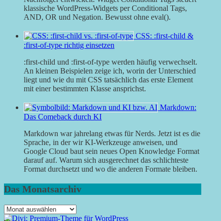
klassische WordPress-Widgets per Conditional Tags,
AND, OR und Negation. Bewusst ohne eval().
CSS: :first-child &
:first-of-type richtig einsetzen
:first-child und :first-of-type werden häufig verwechselt.
An kleinen Beispielen zeige ich, worin der Unterschied
liegt und wie du mit CSS tatsächlich das erste Element
mit einer bestimmten Klasse ansprichst.
Markdown:
Das Comeback durch KI
Markdown war jahrelang etwas für Nerds. Jetzt ist es die
Sprache, in der wir KI-Werkzeuge anweisen, und
Google Cloud baut sein neues Open Knowledge Format
darauf auf. Warum sich ausgerechnet das schlichteste
Format durchsetzt und wo die anderen Formate bleiben.
Das Monatsarchiv
Das
Monatsarchiv