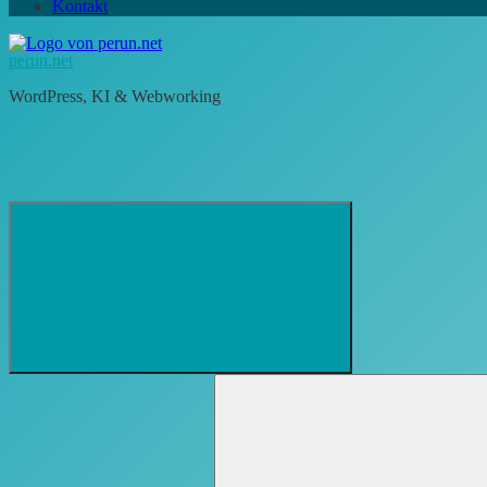
Kontakt
perun.net
WordPress, KI & Webworking
Suchformular
Suchen
öffnen
nach: