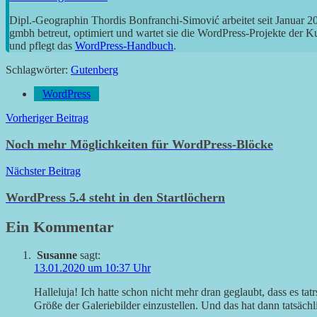
Dipl.-Geographin Thordis Bonfranchi-Simović arbeitet seit Januar 
gmbh betreut, optimiert und wartet sie die WordPress-Projekte der 
und pflegt das
WordPress-Handbuch
.
Schlagwörter:
Gutenberg
WordPress
Beitragsnavigation
Vorheriger Beitrag
Noch mehr Möglichkeiten für WordPress-Blöcke
Nächster Beitrag
WordPress 5.4 steht in den Startlöchern
Ein Kommentar
Susanne
sagt:
13.01.2020 um 10:37 Uhr
Halleluja! Ich hatte schon nicht mehr dran geglaubt, dass es tat
Größe der Galeriebilder einzustellen. Und das hat dann tatsäch