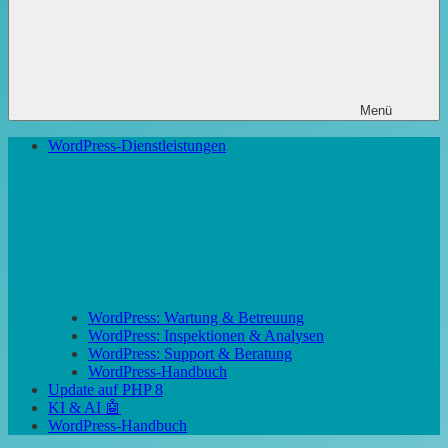
Menü
WordPress-Dienstleistungen
WordPress: Wartung & Betreuung
WordPress: Inspektionen & Analysen
WordPress: Support & Beratung
WordPress-Handbuch
Update auf PHP 8
KI & AI 🤖
WordPress-Handbuch