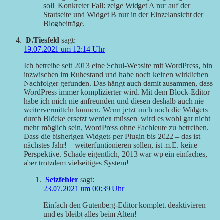
soll. Konkreter Fall: zeige Widget A nur auf der
Startseite und Widget B nur in der Einzelansicht der
Blogbeiträge.
D.Tiesfeld
sagt:
19.07.2021 um 12:14 Uhr
Ich betreibe seit 2013 eine Schul-Website mit WordPress, bin
inzwischen im Ruhestand und habe noch keinen wirklichen
Nachfolger gefunden. Das hängt auch damit zusammen, dass
WordPress immer komplizierter wird. Mit dem Block-Editor
habe ich mich nie anfreunden und diesen deshalb auch nie
weitervermitteln können. Wenn jetzt auch noch die Widgets
durch Blöcke ersetzt werden müssen, wird es wohl gar nicht
mehr möglich sein, WordPress ohne Fachleute zu betreiben.
Dass die bisherigen Widgets per Plugin bis 2022 – das ist
nächstes Jahr! – weiterfuntionieren sollen, ist m.E. keine
Perspektive. Schade eigentlich, 2013 war wp ein einfaches,
aber trotzdem vielseitiges System!
Setzfehler
sagt:
23.07.2021 um 00:39 Uhr
Einfach den Gutenberg-Editor komplett deaktivieren
und es bleibt alles beim Alten!