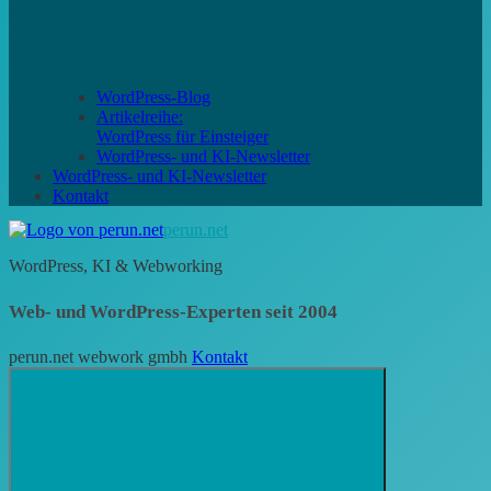
WordPress-Blog
Artikelreihe:
WordPress für Einsteiger
WordPress- und KI-Newsletter
WordPress- und KI-Newsletter
Kontakt
perun.net
WordPress, KI & Webworking
Web- und WordPress-Experten seit 2004
perun.net webwork gmbh
Kontakt