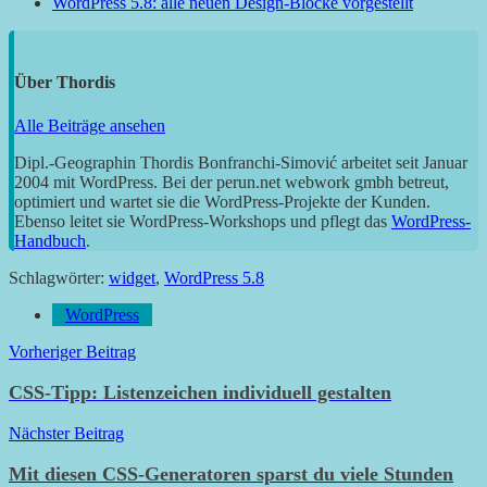
WordPress 5.8: alle neuen Design-Blöcke vorgestellt
Über
Thordis
Alle Beiträge ansehen
Dipl.-Geographin Thordis Bonfranchi-Simović arbeitet seit Januar
2004 mit WordPress. Bei der perun.net webwork gmbh betreut,
optimiert und wartet sie die WordPress-Projekte der Kunden.
Ebenso leitet sie WordPress-Workshops und pflegt das
WordPress-
Handbuch
.
Schlagwörter:
widget
,
WordPress 5.8
WordPress
Beitragsnavigation
Vorheriger Beitrag
CSS-Tipp: Listenzeichen individuell gestalten
Nächster Beitrag
Mit diesen CSS-Generatoren sparst du viele Stunden