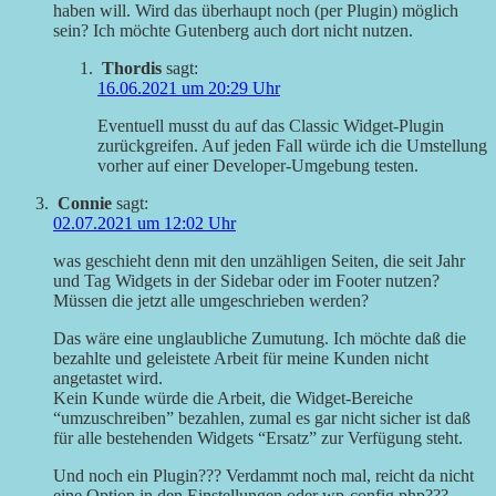
haben will. Wird das überhaupt noch (per Plugin) möglich
sein? Ich möchte Gutenberg auch dort nicht nutzen.
Thordis
sagt:
16.06.2021 um 20:29 Uhr
Eventuell musst du auf das Classic Widget-Plugin
zurückgreifen. Auf jeden Fall würde ich die Umstellung
vorher auf einer Developer-Umgebung testen.
Connie
sagt:
02.07.2021 um 12:02 Uhr
was geschieht denn mit den unzähligen Seiten, die seit Jahr
und Tag Widgets in der Sidebar oder im Footer nutzen?
Müssen die jetzt alle umgeschrieben werden?
Das wäre eine unglaubliche Zumutung. Ich möchte daß die
bezahlte und geleistete Arbeit für meine Kunden nicht
angetastet wird.
Kein Kunde würde die Arbeit, die Widget-Bereiche
“umzuschreiben” bezahlen, zumal es gar nicht sicher ist daß
für alle bestehenden Widgets “Ersatz” zur Verfügung steht.
Und noch ein Plugin??? Verdammt noch mal, reicht da nicht
eine Option in den Einstellungen oder wp-config.php???