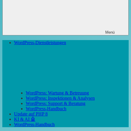
Menü
WordPress-Dienstleistungen
WordPress: Wartung & Betreuung
WordPress: Inspektionen & Analysen
WordPress: Support & Beratung
WordPress-Handbuch
Update auf PHP 8
KI & AI 🤖
WordPress-Handbuch