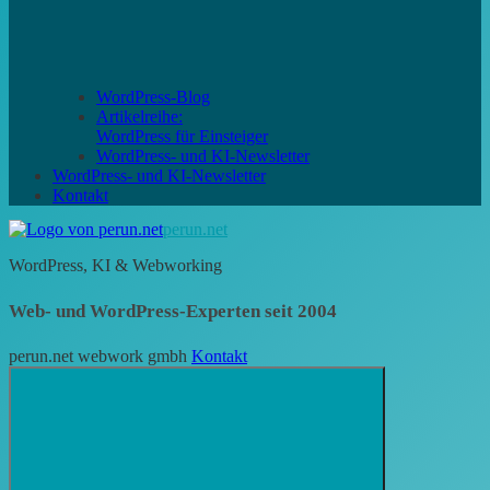
WordPress-Blog
Artikelreihe:
WordPress für Einsteiger
WordPress- und KI-Newsletter
WordPress- und KI-Newsletter
Kontakt
perun.net
WordPress, KI & Webworking
Web- und WordPress-Experten seit 2004
perun.net webwork gmbh
Kontakt