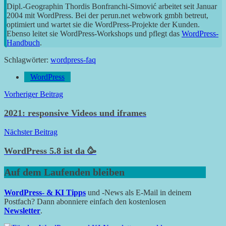
Dipl.-Geographin Thordis Bonfranchi-Simović arbeitet seit Januar
2004 mit WordPress. Bei der perun.net webwork gmbh betreut,
optimiert und wartet sie die WordPress-Projekte der Kunden.
Ebenso leitet sie WordPress-Workshops und pflegt das
WordPress-
Handbuch
.
Schlagwörter:
wordpress-faq
WordPress
Beitragsnavigation
Vorheriger Beitrag
2021: responsive Videos und iframes
Nächster Beitrag
WordPress 5.8 ist da 🥳
Auf dem Laufenden bleiben
WordPress- & KI Tipps
und -News als E-Mail in deinem
Postfach? Dann abonniere einfach den kostenlosen
Newsletter
.