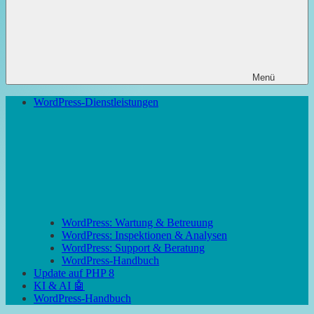
Menü
WordPress-Dienstleistungen
WordPress: Wartung & Betreuung
WordPress: Inspektionen & Analysen
WordPress: Support & Beratung
WordPress-Handbuch
Update auf PHP 8
KI & AI 🤖
WordPress-Handbuch