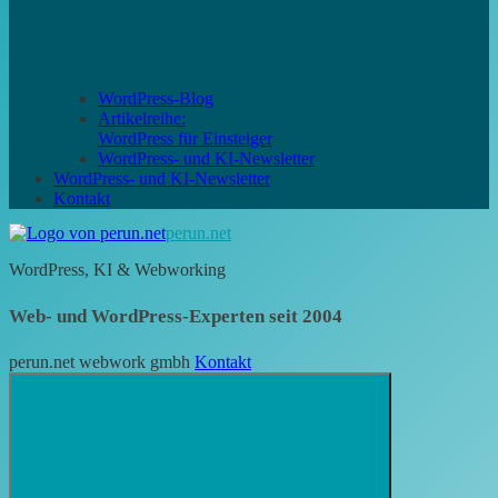
WordPress-Blog
Artikelreihe:
WordPress für Einsteiger
WordPress- und KI-Newsletter
WordPress- und KI-Newsletter
Kontakt
perun.net
WordPress, KI & Webworking
Web- und WordPress-Experten seit 2004
perun.net webwork gmbh
Kontakt