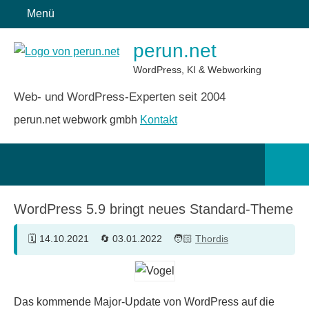
Zum
Menü
Inhalt
perun.net
springen
WordPress, KI & Webworking
Web- und WordPress-Experten seit 2004
perun.net webwork gmbh
Kontakt
Such
öffn
WordPress 5.9 bringt neues Standard-Theme
14.10.2021
03.01.2022
Thordis
Das kommende Major-Update von WordPress auf die