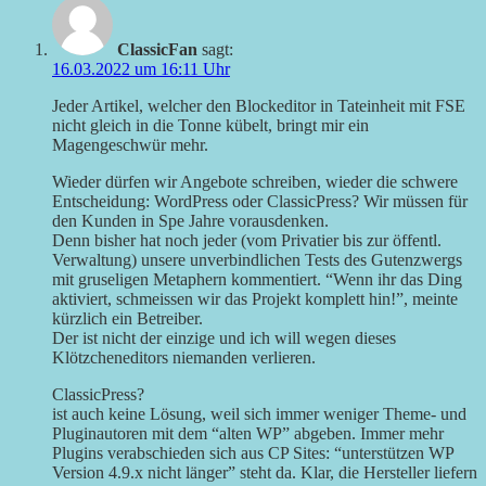
ClassicFan
sagt:
16.03.2022 um 16:11 Uhr
Jeder Artikel, welcher den Blockeditor in Tateinheit mit FSE
nicht gleich in die Tonne kübelt, bringt mir ein
Magengeschwür mehr.
Wieder dürfen wir Angebote schreiben, wieder die schwere
Entscheidung: WordPress oder ClassicPress? Wir müssen für
den Kunden in Spe Jahre vorausdenken.
Denn bisher hat noch jeder (vom Privatier bis zur öffentl.
Verwaltung) unsere unverbindlichen Tests des Gutenzwergs
mit gruseligen Metaphern kommentiert. “Wenn ihr das Ding
aktiviert, schmeissen wir das Projekt komplett hin!”, meinte
kürzlich ein Betreiber.
Der ist nicht der einzige und ich will wegen dieses
Klötzcheneditors niemanden verlieren.
ClassicPress?
ist auch keine Lösung, weil sich immer weniger Theme- und
Pluginautoren mit dem “alten WP” abgeben. Immer mehr
Plugins verabschieden sich aus CP Sites: “unterstützen WP
Version 4.9.x nicht länger” steht da. Klar, die Hersteller liefern