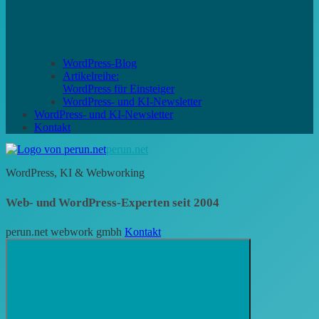
WordPress-Blog
Artikelreihe:
WordPress für Einsteiger
WordPress- und KI-Newsletter
WordPress- und KI-Newsletter
Kontakt
perun.net
WordPress, KI & Webworking
Web- und WordPress-Experten seit 2004
perun.net webwork gmbh
Kontakt