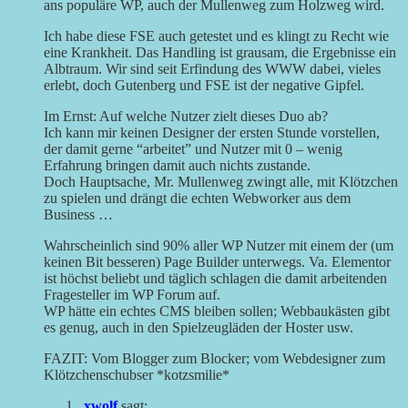
ans populäre WP, auch der Mullenweg zum Holzweg wird.
Ich habe diese FSE auch getestet und es klingt zu Recht wie
eine Krankheit. Das Handling ist grausam, die Ergebnisse ein
Albtraum. Wir sind seit Erfindung des WWW dabei, vieles
erlebt, doch Gutenberg und FSE ist der negative Gipfel.
Im Ernst: Auf welche Nutzer zielt dieses Duo ab?
Ich kann mir keinen Designer der ersten Stunde vorstellen,
der damit gerne “arbeitet” und Nutzer mit 0 – wenig
Erfahrung bringen damit auch nichts zustande.
Doch Hauptsache, Mr. Mullenweg zwingt alle, mit Klötzchen
zu spielen und drängt die echten Webworker aus dem
Business …
Wahrscheinlich sind 90% aller WP Nutzer mit einem der (um
keinen Bit besseren) Page Builder unterwegs. Va. Elementor
ist höchst beliebt und täglich schlagen die damit arbeitenden
Fragesteller im WP Forum auf.
WP hätte ein echtes CMS bleiben sollen; Webbaukästen gibt
es genug, auch in den Spielzeugläden der Hoster usw.
FAZIT: Vom Blogger zum Blocker; vom Webdesigner zum
Klötzchenschubser *kotzsmilie*
xwolf
sagt: