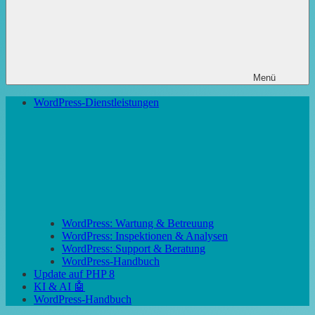
Menü
WordPress-Dienstleistungen
WordPress: Wartung & Betreuung
WordPress: Inspektionen & Analysen
WordPress: Support & Beratung
WordPress-Handbuch
Update auf PHP 8
KI & AI 🤖
WordPress-Handbuch