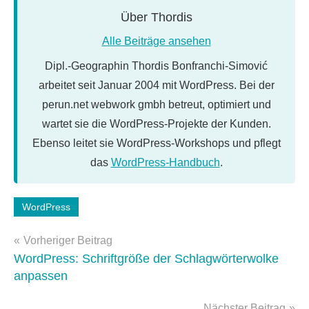
Über
Thordis
Alle Beiträge ansehen
Dipl.-Geographin Thordis Bonfranchi-Simović
arbeitet seit Januar 2004 mit WordPress. Bei der
perun.net webwork gmbh betreut, optimiert und
wartet sie die WordPress-Projekte der Kunden.
Ebenso leitet sie WordPress-Workshops und pflegt
das
WordPress-Handbuch
.
Schlagwörter:
WordPress
WordPress-
Beitragsnavigation
Plugins
Vorheriger Beitrag
WordPress: Schriftgröße der Schlagwörterwolke
anpassen
Nächster Beitrag