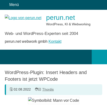
Zum
Menü
Inhalt
perun.net
springen
WordPress, KI & Webworking
Web- und WordPress-Experten seit 2004
perun.net webwork gmbh
Kontakt
Such
öffn
WordPress-Plugin: Insert Headers and
Footers ist jetzt WPCode
02.08.2022
Thordis