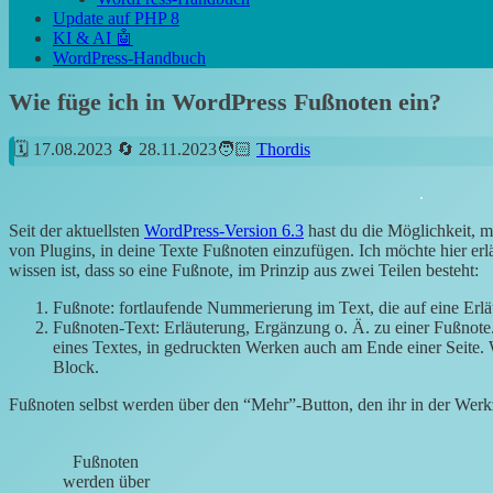
Update auf PHP 8
KI & AI 🤖
WordPress-Handbuch
Wie füge ich in WordPress Fußnoten ein?
17.08.2023
28.11.2023
Thordis
Seit der aktuellsten
WordPress-Version 6.3
hast du die Möglichkeit, m
von Plugins, in deine Texte Fußnoten einzufügen. Ich möchte hier erlä
wissen ist, dass so eine Fußnote, im Prinzip aus zwei Teilen besteht:
Fußnote: fortlaufende Nummerierung im Text, die auf eine Erl
Fußnoten-Text: Erläuterung, Ergänzung o. Ä. zu einer Fußnote
eines Textes, in gedruckten Werken auch am Ende einer Seite. 
Block.
Fußnoten selbst werden über den “Mehr”-Button, den ihr in der Werkz
Fußnoten
werden über