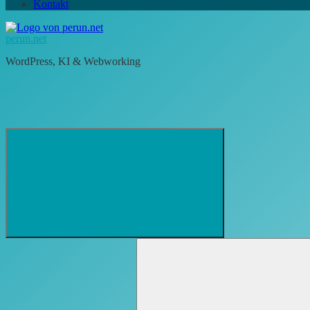
Kontakt
perun.net
WordPress, KI & Webworking
Suchformular
Suchen
öffnen
nach: