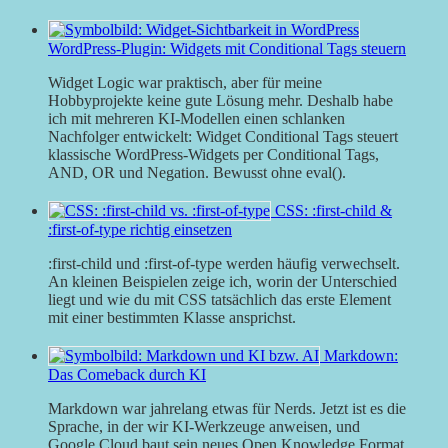
WordPress-Plugin: Widgets mit Conditional Tags steuern
Widget Logic war praktisch, aber für meine
Hobbyprojekte keine gute Lösung mehr. Deshalb habe
ich mit mehreren KI-Modellen einen schlanken
Nachfolger entwickelt: Widget Conditional Tags steuert
klassische WordPress-Widgets per Conditional Tags,
AND, OR und Negation. Bewusst ohne eval().
CSS: :first-child &
:first-of-type richtig einsetzen
:first-child und :first-of-type werden häufig verwechselt.
An kleinen Beispielen zeige ich, worin der Unterschied
liegt und wie du mit CSS tatsächlich das erste Element
mit einer bestimmten Klasse ansprichst.
Markdown:
Das Comeback durch KI
Markdown war jahrelang etwas für Nerds. Jetzt ist es die
Sprache, in der wir KI-Werkzeuge anweisen, und
Google Cloud baut sein neues Open Knowledge Format