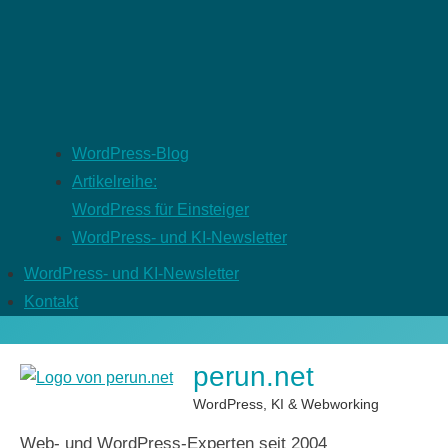
WordPress-Blog
Artikelreihe:
WordPress für Einsteiger
WordPress- und KI-Newsletter
WordPress- und KI-Newsletter
Kontakt
perun.net
WordPress, KI & Webworking
Web- und WordPress-Experten seit 2004