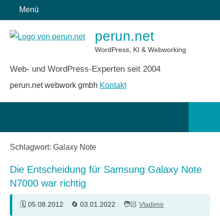
Zum
Menü
Inhalt
perun.net
springen
WordPress, KI & Webworking
Web- und WordPress-Experten seit 2004
perun.net webwork gmbh
Kontakt
Such
öffn
Schlagwort:
Galaxy Note
Die Entscheidung für Samsung Galaxy Note
N7000 war richtig
05.08.2012
03.01.2022
Vladimir