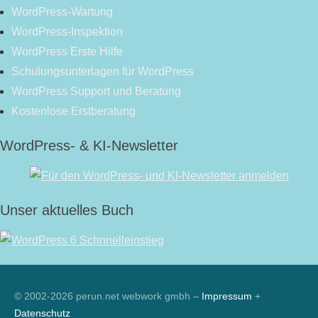
WordPress-Wartung
WordPress-Inspektion
WordPress Erste Hilfe
Schulungsunterlagen für WordPress
WordPress Support und Beratung
Kostenlose Erstberatung
WordPress- & KI-Newsletter
Unser aktuelles Buch
RSS
© 2002-2026 perun.net webwork gmbh –
Impressum
+
Datenschutz