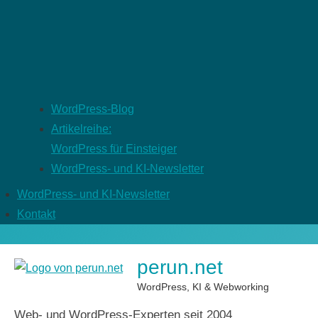
WordPress-Blog
Artikelreihe:
WordPress für Einsteiger
WordPress- und KI-Newsletter
WordPress- und KI-Newsletter
Kontakt
perun.net
WordPress, KI & Webworking
Web- und WordPress-Experten seit 2004