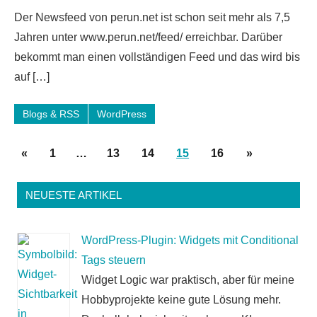
Ein
Der Newsfeed von perun.net ist schon seit mehr als 7,5
Kommentar
Jahren unter www.perun.net/feed/ erreichbar. Darüber
bekommt man einen vollständigen Feed und das wird bis
auf […]
Blogs & RSS
WordPress
Seitennummerierung
Vorherige
Nächste
«
1
…
13
14
15
16
»
der
Beiträge
Beiträge
Beiträge
NEUESTE ARTIKEL
WordPress-Plugin: Widgets mit Conditional
Tags steuern
Widget Logic war praktisch, aber für meine
Hobbyprojekte keine gute Lösung mehr.