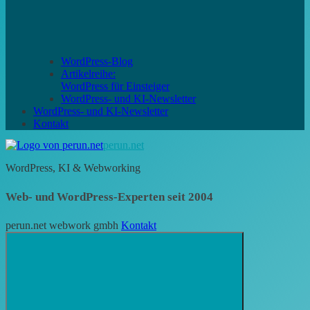
WordPress-Blog
Artikelreihe:
WordPress für Einsteiger
WordPress- und KI-Newsletter
WordPress- und KI-Newsletter
Kontakt
perun.net
WordPress, KI & Webworking
Web- und WordPress-Experten seit 2004
perun.net webwork gmbh
Kontakt