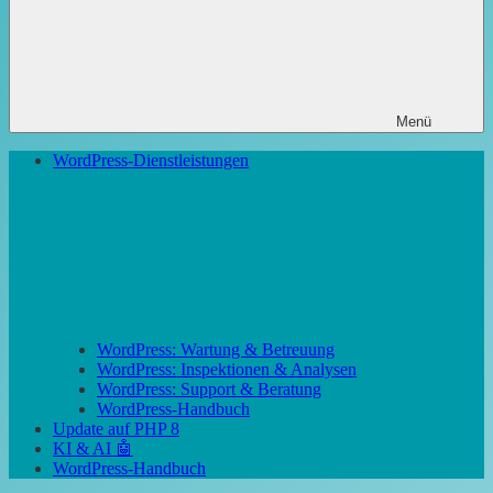
Menü
WordPress-Dienstleistungen
WordPress: Wartung & Betreuung
WordPress: Inspektionen & Analysen
WordPress: Support & Beratung
WordPress-Handbuch
Update auf PHP 8
KI & AI 🤖
WordPress-Handbuch