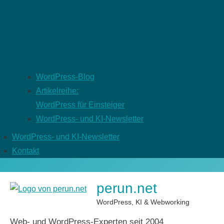
WordPress-Blog
Artikelreihe:
WordPress für Einsteiger
WordPress- und KI-Newsletter
WordPress- und KI-Newsletter
Kontakt
perun.net
WordPress, KI & Webworking
Web- und WordPress-Experten seit 2004