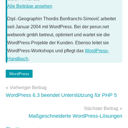
Alle Beiträge ansehen
Dipl.-Geographin Thordis Bonfranchi-Simović arbeitet
seit Januar 2004 mit WordPress. Bei der perun.net
webwork gmbh betreut, optimiert und wartet sie die
WordPress-Projekte der Kunden. Ebenso leitet sie
WordPress-Workshops und pflegt das
WordPress-
Handbuch
.
WordPress
Schlagwörter:
API
,
Beitragsnavigation
Vorheriger Beitrag
bilder
,
WordPress 6.3 beendet Unterstützung für PHP 5
Performance
,
rollback
,
Nächster Beitrag
WordPress
Maßgeschneiderte WordPress-Lösungen
6.3