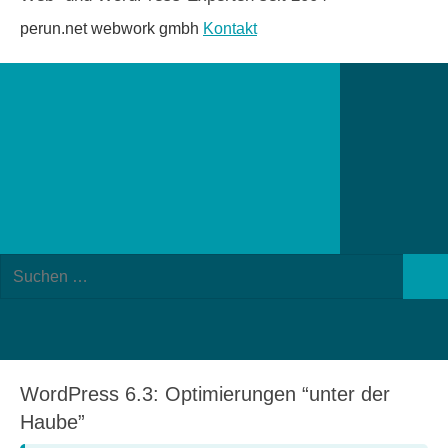
perun.net webwork gmbh
Kontakt
Suchformular
Suchen
öffnen
Such
nach:
WordPress 6.3: Optimierungen “unter der
Haube”