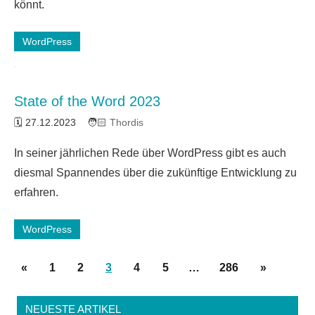
könnt.
WordPress
State of the Word 2023
27.12.2023
Thordis
In seiner jährlichen Rede über WordPress gibt es auch
diesmal Spannendes über die zukünftige Entwicklung zu
erfahren.
WordPress
Seitennummerierung
Vorherige
Nächste
«
1
2
3
4
5
…
286
»
der
Beiträge
Beiträge
Beiträge
NEUESTE ARTIKEL