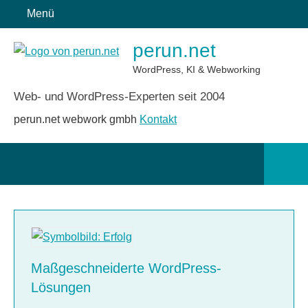
Zum
Menü
Inhalt
perun.net
springen
WordPress, KI & Webworking
Web- und WordPress-Experten seit 2004
perun.net webwork gmbh
Kontakt
Such
öffn
Maßgeschneiderte WordPress-
Lösungen