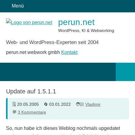
Zum
Menü
Inhalt
perun.net
springen
WordPress, KI & Webworking
Web- und WordPress-Experten seit 2004
perun.net webwork gmbh
Kontakt
Such
öffn
Update auf 1.5.1.1
20.05.2005
03.01.2022
Vladimir
3 Kommentare
So, nun habe ich dieses Weblog nochmals upgedatet