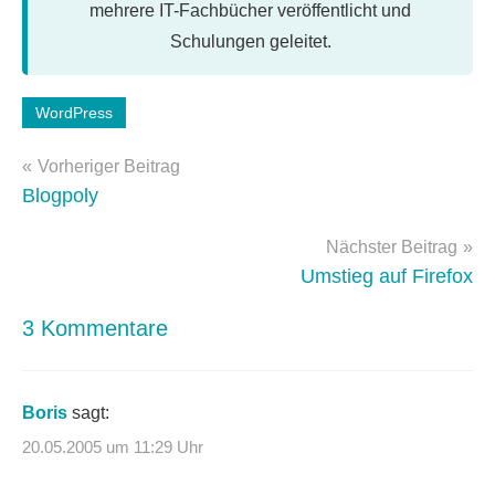
mehrere IT-Fachbücher veröffentlicht und
Schulungen geleitet.
Schlagwörter:
WordPress
wordpress-
Beitragsnavigation
anpassung
,
Vorheriger Beitrag
wordpress-
Blogpoly
update
Nächster Beitrag
Umstieg auf Firefox
3 Kommentare
Boris
sagt:
20.05.2005 um 11:29 Uhr