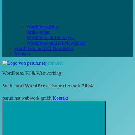
WordPress-Blog
Artikelreihe:
WordPress für Einsteiger
WordPress- und KI-Newsletter
WordPress- und KI-Newsletter
Kontakt
perun.net
WordPress, KI & Webworking
Web- und WordPress-Experten seit 2004
perun.net webwork gmbh
Kontakt