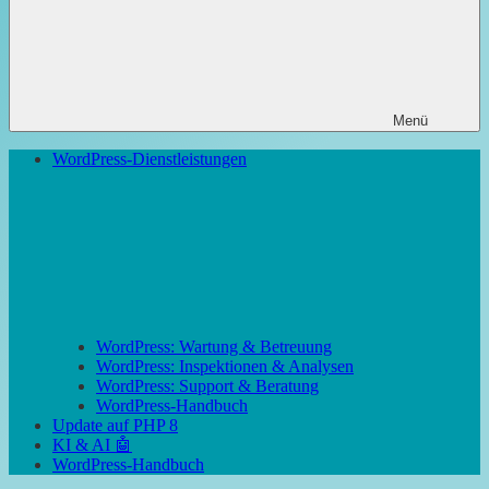
Menü
WordPress-Dienstleistungen
WordPress: Wartung & Betreuung
WordPress: Inspektionen & Analysen
WordPress: Support & Beratung
WordPress-Handbuch
Update auf PHP 8
KI & AI 🤖
WordPress-Handbuch