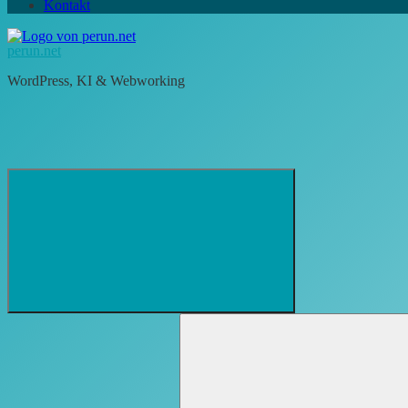
Kontakt
perun.net
WordPress, KI & Webworking
Suchformular
Suchen
öffnen
nach: