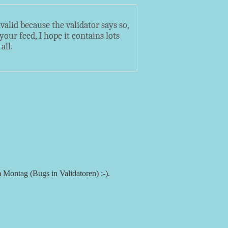
alid because the validator says so,
our feed, I hope it contains lots
all.
Montag (Bugs in Validatoren) :-).