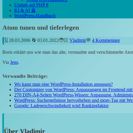
Update auf PHP 8
KI & AI 🤖
WordPress-Handbuch
Atom tunen und tieferlegen
28.03.2006
03.01.2022
Vladimir
4 Kommentare
Boris erklärt uns wie man das alte, verstaubte und verschimmelte Ato
Via
Jens
.
Verwandte Beiträge:
Wo kann man eine WordPress-Installation anpassen?
Der Customizer von WordPress: Anpassungen im Frontend mit
270 DIN-A4-Seiten WordPress-Wissen: Anpassung, Administr
WordPress: Suchergebnisse hervorheben und more-Tag mit We
Google: Ladegeschwindigkeit wird Rankingfaktor
Über
Vladimir