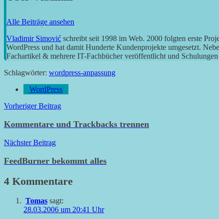
Alle Beiträge ansehen
Vladimir Simović
schreibt seit 1998 im Web. 2000 folgten erste Pro
WordPress und hat damit Hunderte Kundenprojekte umgesetzt. Neben 
Fachartikel & mehrere IT-Fachbücher veröffentlicht und Schulungen g
Schlagwörter:
wordpress-anpassung
WordPress
Beitragsnavigation
Vorheriger Beitrag
Kommentare und Trackbacks trennen
Nächster Beitrag
FeedBurner bekommt alles
4 Kommentare
Tomas
sagt:
28.03.2006 um 20:41 Uhr