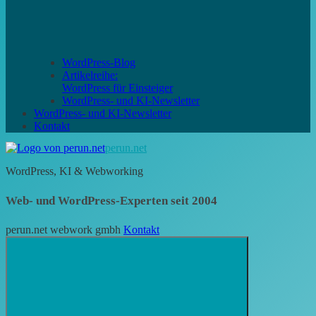
WordPress-Blog
Artikelreihe:
WordPress für Einsteiger
WordPress- und KI-Newsletter
WordPress- und KI-Newsletter
Kontakt
perun.net
WordPress, KI & Webworking
Web- und WordPress-Experten seit 2004
perun.net webwork gmbh
Kontakt