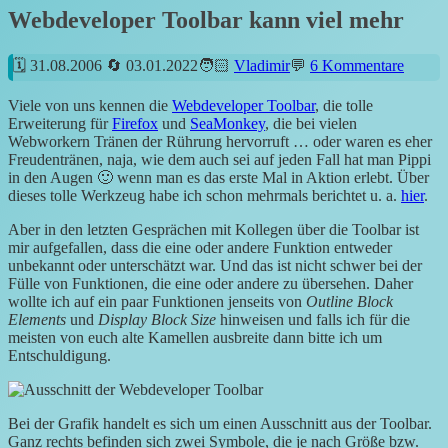
Webdeveloper Toolbar kann viel mehr
31.08.2006
03.01.2022
Vladimir
6 Kommentare
Viele von uns kennen die
Webdeveloper Toolbar
, die tolle
Erweiterung für
Firefox
und
SeaMonkey
, die bei vielen
Webworkern Tränen der Rührung hervorruft … oder waren es eher
Freudentränen, naja, wie dem auch sei auf jeden Fall hat man Pippi
in den Augen 🙂 wenn man es das erste Mal in Aktion erlebt. Über
dieses tolle Werkzeug habe ich schon mehrmals berichtet u. a.
hier
.
Aber in den letzten Gesprächen mit Kollegen über die Toolbar ist
mir aufgefallen, dass die eine oder andere Funktion entweder
unbekannt oder unterschätzt war. Und das ist nicht schwer bei der
Fülle von Funktionen, die eine oder andere zu übersehen. Daher
wollte ich auf ein paar Funktionen jenseits von
Outline Block
Elements
und
Display Block Size
hinweisen und falls ich für die
meisten von euch alte Kamellen ausbreite dann bitte ich um
Entschuldigung.
Bei der Grafik handelt es sich um einen Ausschnitt aus der Toolbar.
Ganz rechts befinden sich zwei Symbole, die je nach Größe bzw.