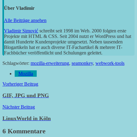
Über
Vladimir
Alle Beiträge ansehen
Vladimir Simović
schreibt seit 1998 im Web. 2000 folgten erste
Projekte mit HTML & CSS. Seit 2004 nutzt er WordPress und hat
damit Hunderte Kundenprojekte umgesetzt. Neben tausenden
Blogartikeln hat er auch diverse IT-Fachartikel & mehrere IT-
Fachbücher veröffentlicht und Schulungen geleitet.
Schlagwörter:
mozilla-erweiterung
,
seamonkey
,
webwork-tools
Mozilla
Beitragsnavigation
Vorheriger Beitrag
GIF, JPG und PNG
Nächster Beitrag
LinuxWorld in Köln
6 Kommentare