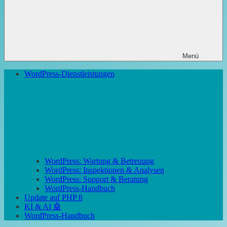
Menü
WordPress-Dienstleistungen
WordPress: Wartung & Betreuung
WordPress: Inspektionen & Analysen
WordPress: Support & Beratung
WordPress-Handbuch
Update auf PHP 8
KI & AI 🤖
WordPress-Handbuch