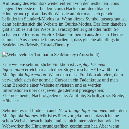
Auflösung des Monitors weiter entfernt von den restlichen Icons
liegen. Der erste der beiden Icons (Hacken auf dem blauen
Hintergrund) gibt an das die Website auf der man sich gerade
befindet im Standard-Modus ist. Wenn dieses Symbol ausgegraut ist,
dann befindet sich die Website im Quirks-Modus. Der Icon daneben
gibt an ob es auf der Website Javascriptfehler gibt oder nicht. So
schauen die Icons im Firefox (Standardtheme) aus. Je nach Theme
kann das Aussehen die Icons variieren, dass gleiche allerdings in
SeaMonkey (Mostly Cristal-Theme):
Eine weitere sehr nützliche Funktion ist
Display Element
Information
erreichbar auch über Strg+Umschalt+F bzw. über den
Menüpunkt
Information
. Wenn man diese Funktion aktiviert, dann
verwandelt sich der normale Cursor in ein Fadenkreuz und man
kann Bereiche einer Website anvisieren und es werden
Informationen über das jeweilige Element preisgegeben:
Elternelemente, Nachfolgeelemente, Attribute, Schriftgröße, Breite,
Höhe etc.
Sehr interessant finde ich auch
View Image Informationen
unter dem
Menüpunkt
Images
. Mir ist es öfter vorgekommen, dass ich eine
schön Website besucht habe und es mich interessiert hat, wie der
Webworker die Hintergrundgrafiken geschnitten hat. Aber wenn