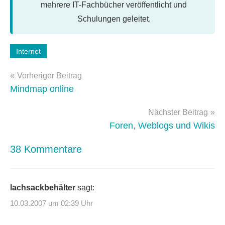
mehrere IT-Fachbücher veröffentlicht und
Schulungen geleitet.
Schlagwörter:
Internet
google
,
Beitragsnavigation
web
Vorheriger Beitrag
2.0
Mindmap online
Nächster Beitrag
Foren, Weblogs und Wikis
38 Kommentare
lachsackbehälter
sagt:
10.03.2007 um 02:39 Uhr