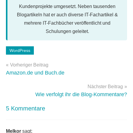
Kundenprojekte umgesetzt. Neben tausenden
Blogartikeln hat er auch diverse IT-Fachartikel &
mehrere IT-Fachbücher veröffentlicht und
Schulungen geleitet.
Schlagwörter:
WordPress
einsteigerseminar
,
Beitragsnavigation
WordPress
,
Vorheriger Beitrag
wordpress-
Amazon.de und Buch.de
buch
Nächster Beitrag
Wie verfolgt ihr die Blog-Kommentare?
5 Kommentare
Melkor
sagt: