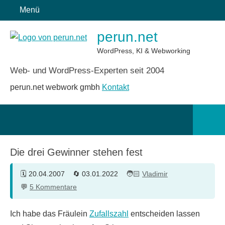
Zum
Menü
Inhalt
perun.net
springen
WordPress, KI & Webworking
Web- und WordPress-Experten seit 2004
perun.net webwork gmbh
Kontakt
Such
öffn
Die drei Gewinner stehen fest
20.04.2007
03.01.2022
Vladimir
5 Kommentare
Ich habe das Fräulein
Zufallszahl
entscheiden lassen