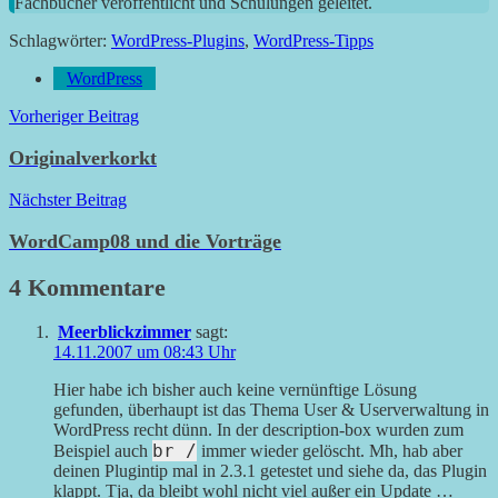
Fachbücher veröffentlicht und Schulungen geleitet.
Schlagwörter:
WordPress-Plugins
,
WordPress-Tipps
WordPress
Beitragsnavigation
Vorheriger Beitrag
Originalverkorkt
Nächster Beitrag
WordCamp08 und die Vorträge
4 Kommentare
Meerblickzimmer
sagt:
14.11.2007 um 08:43 Uhr
Hier habe ich bisher auch keine vernünftige Lösung
gefunden, überhaupt ist das Thema User & Userverwaltung in
WordPress recht dünn. In der description-box wurden zum
br /
Beispiel auch
immer wieder gelöscht. Mh, hab aber
deinen Plugintip mal in 2.3.1 getestet und siehe da, das Plugin
klappt. Tja, da bleibt wohl nicht viel außer ein Update …