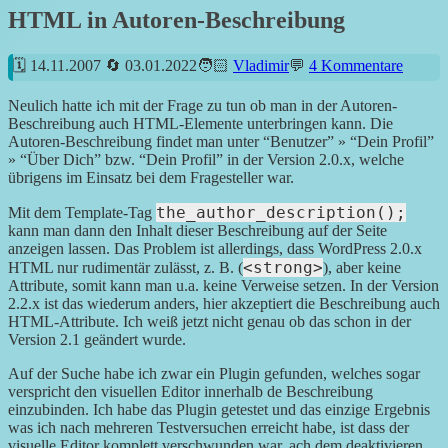
HTML in Autoren-Beschreibung
14.11.2007
03.01.2022
Vladimir
4 Kommentare
Neulich hatte ich mit der Frage zu tun ob man in der Autoren-
Beschreibung auch HTML-Elemente unterbringen kann. Die
Autoren-Beschreibung findet man unter “Benutzer” » “Dein Profil”
» “Über Dich” bzw. “Dein Profil” in der Version 2.0.x, welche
übrigens im Einsatz bei dem Fragesteller war.
the_author_description();
Mit dem Template-Tag
kann man dann den Inhalt dieser Beschreibung auf der Seite
anzeigen lassen. Das Problem ist allerdings, dass WordPress 2.0.x
<strong>
HTML nur rudimentär zulässt, z. B. (
), aber keine
Attribute, somit kann man u.a. keine Verweise setzen. In der Version
2.2.x ist das wiederum anders, hier akzeptiert die Beschreibung auch
HTML-Attribute. Ich weiß jetzt nicht genau ob das schon in der
Version 2.1 geändert wurde.
Auf der Suche habe ich zwar ein Plugin gefunden, welches sogar
verspricht den visuellen Editor innerhalb de Beschreibung
einzubinden. Ich habe das Plugin getestet und das einzige Ergebnis
was ich nach mehreren Testversuchen erreicht habe, ist dass der
visuelle Editor komplett verschwunden war. ach dem deaktivieren