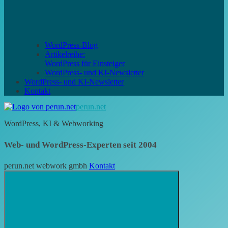
WordPress-Blog
Artikelreihe:
WordPress für Einsteiger
WordPress- und KI-Newsletter
WordPress- und KI-Newsletter
Kontakt
perun.net
WordPress, KI & Webworking
Web- und WordPress-Experten seit 2004
perun.net webwork gmbh
Kontakt