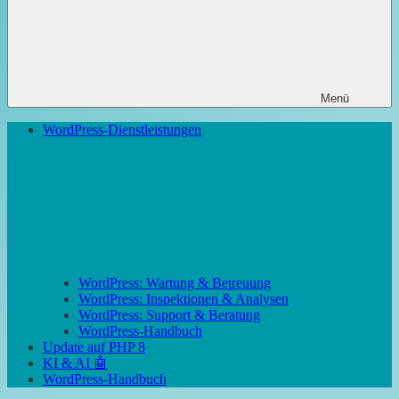
Menü
WordPress-Dienstleistungen
WordPress: Wartung & Betreuung
WordPress: Inspektionen & Analysen
WordPress: Support & Beratung
WordPress-Handbuch
Update auf PHP 8
KI & AI 🤖
WordPress-Handbuch