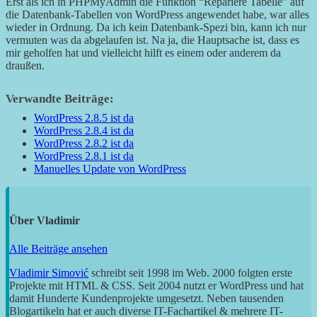
Erst als ich in PHPMyAdmin die Funktion “Repariere Tabelle” auf
die Datenbank-Tabellen von WordPress angewendet habe, war alles
wieder in Ordnung. Da ich kein Datenbank-Spezi bin, kann ich nur
vermuten was da abgelaufen ist. Na ja, die Hauptsache ist, dass es
mir geholfen hat und vielleicht hilft es einem oder anderem da
draußen.
Verwandte Beiträge:
WordPress 2.8.5 ist da
WordPress 2.8.4 ist da
WordPress 2.8.2 ist da
WordPress 2.8.1 ist da
Manuelles Update von WordPress
Über
Vladimir
Alle Beiträge ansehen
Vladimir Simović
schreibt seit 1998 im Web. 2000 folgten erste
Projekte mit HTML & CSS. Seit 2004 nutzt er WordPress und hat
damit Hunderte Kundenprojekte umgesetzt. Neben tausenden
Blogartikeln hat er auch diverse IT-Fachartikel & mehrere IT-