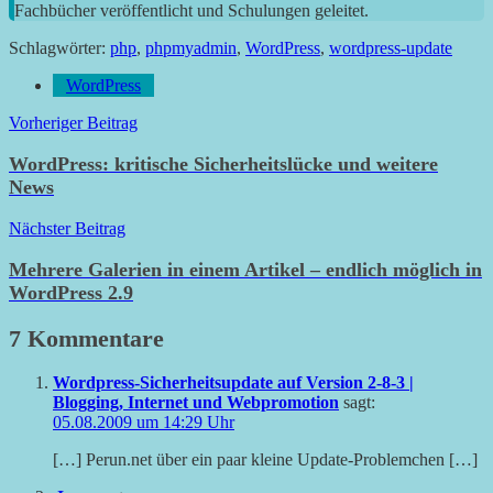
Fachbücher veröffentlicht und Schulungen geleitet.
Schlagwörter:
php
,
phpmyadmin
,
WordPress
,
wordpress-update
WordPress
Beitragsnavigation
Vorheriger Beitrag
WordPress: kritische Sicherheitslücke und weitere
News
Nächster Beitrag
Mehrere Galerien in einem Artikel – endlich möglich in
WordPress 2.9
7 Kommentare
Wordpress-Sicherheitsupdate auf Version 2-8-3 |
Blogging, Internet und Webpromotion
sagt:
05.08.2009 um 14:29 Uhr
[…] Perun.net über ein paar kleine Update-Problemchen […]