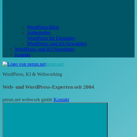
WordPress-Blog
Artikelreihe:
WordPress für Einsteiger
WordPress- und KI-Newsletter
WordPress- und KI-Newsletter
Kontakt
perun.net
WordPress, KI & Webworking
Web- und WordPress-Experten seit 2004
perun.net webwork gmbh
Kontakt