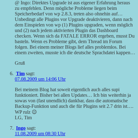
@ Ingo: Direktes Upgrade ist aus eigener Erfahrung heraus
zu empfehlen. Denn mögliche Probleme liegen beim
Speicherbedarf von wp 2.8.3, treten also ohnehin auf…
Unbedingt alle Plugins vor Upgrade deaktivieren, dann nach
dem Einspielen von wp (1) Plugins upgraden, wenn möglich
und (2) nach jedem aktivierten Plugin das Dashboard
checken. Wenn sich da FATALE ERROR ergeben, musst Du
basteln. Wenn es Probleme gibt, dem Thread im Forum
folgen. Bei einem meiner Blogs lief alles problemlos. Bei
einem zweiten, musste ich die deutsche Sprachdatei kappen…
Gruß
Tim
sagt:
07.08.2009 um 14:06 Uhr
Bei meinem Blog hat soweit eigentlich auch alles supi
funktioniert. Bisher bei allen Updates… Ich bin weiterhin ja
sowas von (fast unendlich) dankbar, dass die automatische
Backup-Funktion und auch die für Plugins seit 2.7 drin ist….
WP rulz 😉
LG, Tim
Ingo
sagt:
11.08.2009 um 08:30 Uhr