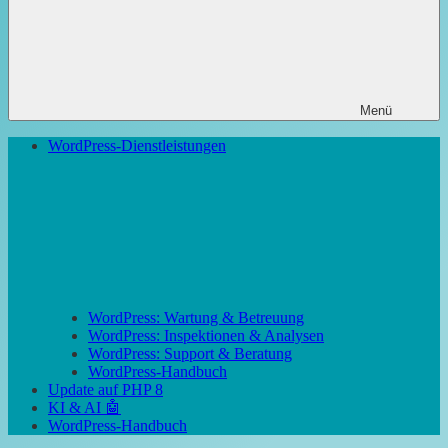
Menü
WordPress-Dienstleistungen
WordPress: Wartung & Betreuung
WordPress: Inspektionen & Analysen
WordPress: Support & Beratung
WordPress-Handbuch
Update auf PHP 8
KI & AI 🤖
WordPress-Handbuch