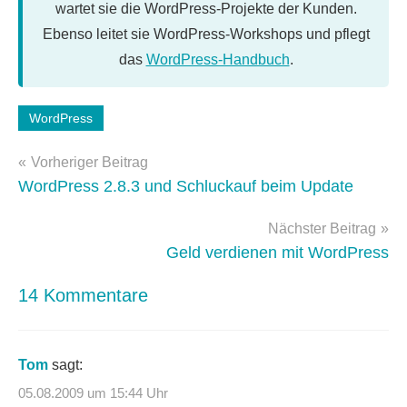
wartet sie die WordPress-Projekte der Kunden.
Ebenso leitet sie WordPress-Workshops und pflegt
das
WordPress-Handbuch
.
Schlagwörter:
WordPress
galerie
,
Beitragsnavigation
WordPress
,
Vorheriger Beitrag
wordpress
WordPress 2.8.3 und Schluckauf beim Update
2.9
Nächster Beitrag
Geld verdienen mit WordPress
14 Kommentare
Tom
sagt:
05.08.2009 um 15:44 Uhr