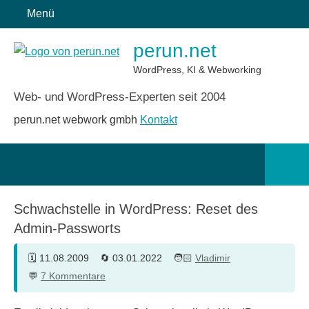
Zum
Menü
Inhalt
perun.net
springen
WordPress, KI & Webworking
Web- und WordPress-Experten seit 2004
perun.net webwork gmbh
Kontakt
Such
öffn
Schwachstelle in WordPress: Reset des
Admin-Passworts
11.08.2009
03.01.2022
Vladimir
7 Kommentare