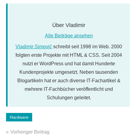
Über
Vladimir
Alle Beiträge ansehen
Vladimir Simović
schreibt seit 1998 im Web. 2000
folgten erste Projekte mit HTML & CSS. Seit 2004
nutzt er WordPress und hat damit Hunderte
Kundenprojekte umgesetzt. Neben tausenden
Blogartikeln hat er auch diverse IT-Fachartikel &
mehrere IT-Fachbücher veröffentlicht und
Schulungen geleitet.
Schlagwörter:
Hardware
ipod
,
Beitragsnavigation
mp3
,
Vorheriger Beitrag