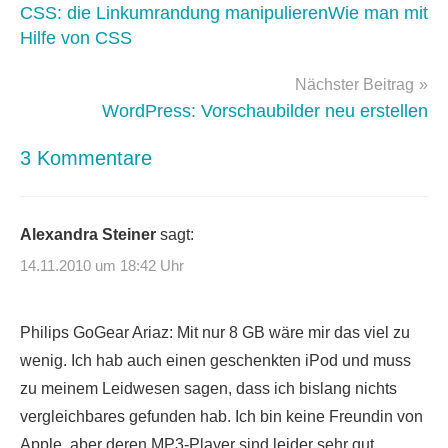
musik
,
CSS: die Linkumrandung manipulierenWie man mit
videos
Hilfe von CSS
Nächster Beitrag
WordPress: Vorschaubilder neu erstellen
3 Kommentare
Alexandra Steiner
sagt:
14.11.2010 um 18:42 Uhr
Philips GoGear Ariaz: Mit nur 8 GB wäre mir das viel zu
wenig. Ich hab auch einen geschenkten iPod und muss
zu meinem Leidwesen sagen, dass ich bislang nichts
vergleichbares gefunden hab. Ich bin keine Freundin von
Apple, aber deren MP3-Player sind leider sehr gut.