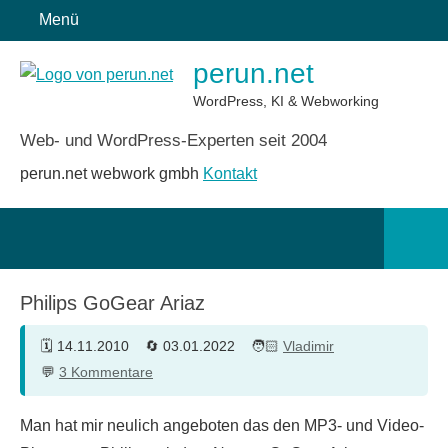
Zum
Menü
Inhalt
perun.net
springen
WordPress, KI & Webworking
Web- und WordPress-Experten seit 2004
perun.net webwork gmbh
Kontakt
Such
öffn
Philips GoGear Ariaz
14.11.2010
03.01.2022
Vladimir
3 Kommentare
Man hat mir neulich angeboten das den MP3- und Video-