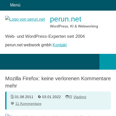
Zum
Menü
Inhalt
perun.net
springen
WordPress, KI & Webworking
Web- und WordPress-Experten seit 2004
perun.net webwork gmbh
Kontakt
Such
öffn
Mozilla Firefox: keine verlorenen Kommentare
mehr
01.08.2011
03.01.2022
Vladimir
11 Kommentare