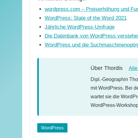
wordpress.com – Preiserhöhung und Fun
WordPress: State of the Word 2021
Jährliche WordPress-Umfrage
Die Datenbank von WordPress verstehe
WordPress und die Such­maschinen­opti
Über
Thordis
All
Dipl.-Geographin Thor
mit WordPress. Bei d
wartet sie die WordPr
WordPress-Workshops
Schlagwörter:
WordPress
wordcamp
,