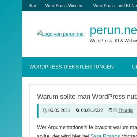
Zum
Start
WordPress-Wissen
WordPress- und KI-Ne
Inhalt
springen
perun.ne
WordPress, KI & Webw
WORDPRESS-DIENSTLEISTUNGEN
U
Warum sollte man WordPress nu
09.09.2011
03.01.2022
Thordis
Wer Argumentationshilfe braucht warum ma
sollte, der wird hier bei
Sara Rossos
Vortra