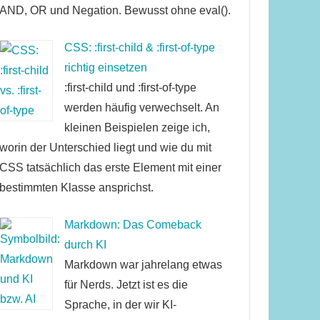
AND, OR und Negation. Bewusst ohne eval().
CSS: :first-child & :first-of-type
richtig einsetzen
:first-child und :first-of-type
werden häufig verwechselt. An
kleinen Beispielen zeige ich,
worin der Unterschied liegt und wie du mit
CSS tatsächlich das erste Element mit einer
bestimmten Klasse ansprichst.
Markdown: Das Comeback
durch KI
Markdown war jahrelang etwas
für Nerds. Jetzt ist es die
Sprache, in der wir KI-