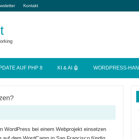
wsletter
Kontakt
t
orking
PDATE AUF PHP 8
KI & AI 🤖
WORDPRESS-HA
tzen?
n WordPress bei einem Webprojekt einsetzen
g auf dem WordCamp in San Francisco fündig.