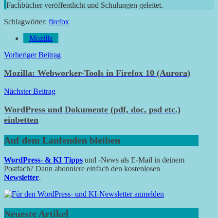
Fachbücher veröffentlicht und Schulungen geleitet.
Schlagwörter:
firefox
Mozilla
Beitragsnavigation
Vorheriger Beitrag
Mozilla: Webworker-Tools in Firefox 10 (Aurora)
Nächster Beitrag
WordPress und Dokumente (pdf, doc, psd etc.)
einbetten
Auf dem Laufenden bleiben
WordPress- & KI Tipps
und -News als E-Mail in deinem
Postfach? Dann abonniere einfach den kostenlosen
Newsletter
.
Neueste Artikel