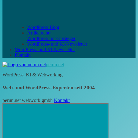
WordPress-Blog
Artikelreihe:
WordPress für Einsteiger
WordPress- und KI-Newsletter
WordPress- und KI-Newsletter
Kontakt
perun.net
WordPress, KI & Webworking
Web- und WordPress-Experten seit 2004
perun.net webwork gmbh
Kontakt