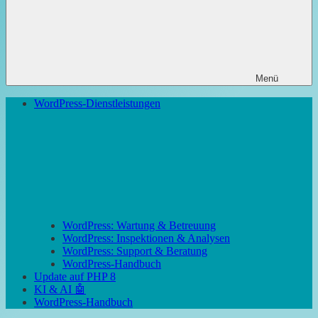
Menü
WordPress-Dienstleistungen
WordPress: Wartung & Betreuung
WordPress: Inspektionen & Analysen
WordPress: Support & Beratung
WordPress-Handbuch
Update auf PHP 8
KI & AI 🤖
WordPress-Handbuch