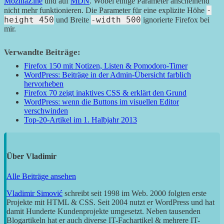
MozillaZine
und auf
MDN
. Wobei einige Parameter anscheinend
-
nicht mehr funktionieren. Die Parameter für eine explizite Höhe
height 450
-width 500
und Breite
ignorierte Firefox bei
mir.
Verwandte Beiträge:
Firefox 150 mit Notizen, Listen & Pomodoro-Timer
WordPress: Beiträge in der Admin-Übersicht farblich
hervorheben
Firefox 70 zeigt inaktives CSS & erklärt den Grund
WordPress: wenn die Buttons im visuellen Editor
verschwinden
Top-20-Artikel im 1. Halbjahr 2013
Über
Vladimir
Alle Beiträge ansehen
Vladimir Simović
schreibt seit 1998 im Web. 2000 folgten erste
Projekte mit HTML & CSS. Seit 2004 nutzt er WordPress und hat
damit Hunderte Kundenprojekte umgesetzt. Neben tausenden
Blogartikeln hat er auch diverse IT-Fachartikel & mehrere IT-