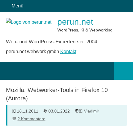
Zum
Menü
Inhalt
perun.net
springen
WordPress, KI & Webworking
Web- und WordPress-Experten seit 2004
perun.net webwork gmbh
Kontakt
Such
öffn
Mozilla: Webworker-Tools in Firefox 10
(Aurora)
18.11.2011
03.01.2022
Vladimir
2 Kommentare