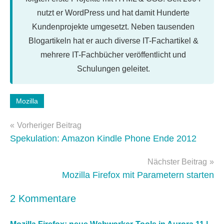
nutzt er WordPress und hat damit Hunderte
Kundenprojekte umgesetzt. Neben tausenden
Blogartikeln hat er auch diverse IT-Fachartikel &
mehrere IT-Fachbücher veröffentlicht und
Schulungen geleitet.
Schlagwörter:
Mozilla
firefox
,
Beitragsnavigation
Tools
,
Vorheriger Beitrag
webwork-
Spekulation: Amazon Kindle Phone Ende 2012
tools
Nächster Beitrag
Mozilla Firefox mit Parametern starten
2 Kommentare